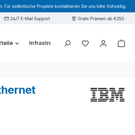
 zeitkritische Projekte kontaktieren Sie uns bitte frühzeitig.
24/7 E-Mail Support
Gratis Prämien ab €250
teile
Infrastruktur
Hardware-Deals
Sie haben 0 Produkte 
thernet