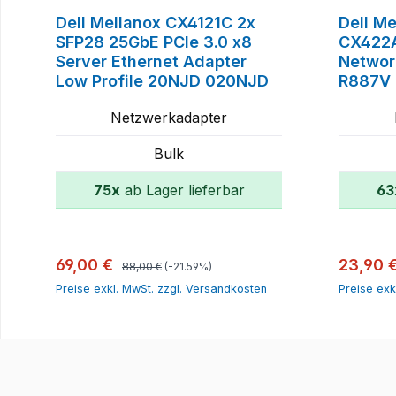
Dell Mellanox CX4121C 2x
Dell M
SFP28 25GbE PCIe 3.0 x8
CX422A
Server Ethernet Adapter
Networ
Low Profile 20NJD 020NJD
R887V
Netzwerkadapter
Bulk
75x
ab Lager lieferbar
63
In den Warenkorb
Regulärer Preis:
Verkaufspreis:
Verkauf
69,00 €
23,90 
88,00 €
(-21.59%)
Preise exkl. MwSt. zzgl. Versandkosten
Preise exk