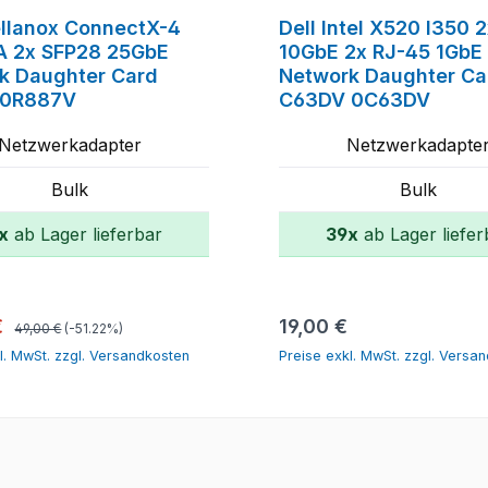
ellanox ConnectX-4
Dell Intel X520 I350 
 2x SFP28 25GbE
10GbE 2x RJ-45 1GbE
k Daughter Card
Network Daughter Ca
 0R887V
C63DV 0C63DV
Netzwerkadapter
Netzwerkadapte
Bulk
Bulk
x
ab Lager lieferbar
39x
ab Lager liefer
In den Warenkorb
In den Warenk
Regulärer Preis:
spreis:
Regulärer Preis:
€
19,00 €
49,00 €
(-51.22%)
l. MwSt. zzgl. Versandkosten
Preise exkl. MwSt. zzgl. Versa