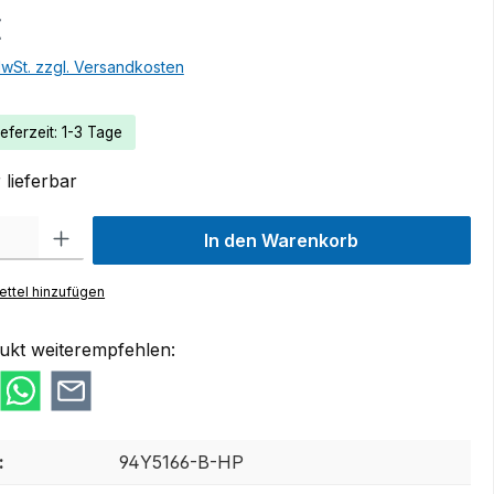
€
MwSt. zzgl. Versandkosten
eferzeit: 1-3 Tage
lieferbar
 Gib den gewünschten Wert ein oder benutze die Schaltflächen um die Anzah
In den Warenkorb
ttel hinzufügen
ukt weiterempfehlen:
:
94Y5166-B-HP