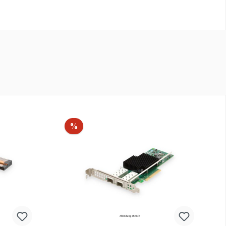
Rabatt
%