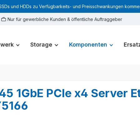
SSDs und HDDs zu Verfügbarkeits- und Preisschwankungen kommen. Für
Nur für gewerbliche Kunden & öffentliche Auftraggeber
zwerk
Storage
Komponenten
Ersatz
-45 1GbE PCIe x4 Server E
Y5166