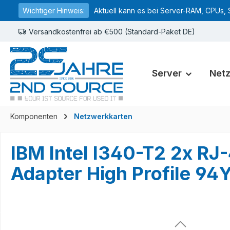
Wichtiger Hinweis:
Aktuell kann es bei Server-RAM, CPUs, 
springen
Zur Hauptnavigation springen
Versandkostenfrei ab €500 (Standard-Paket DE)
Server
Net
Komponenten
Netzwerkkarten
IBM Intel I340-T2 2x RJ
Adapter High Profile 94