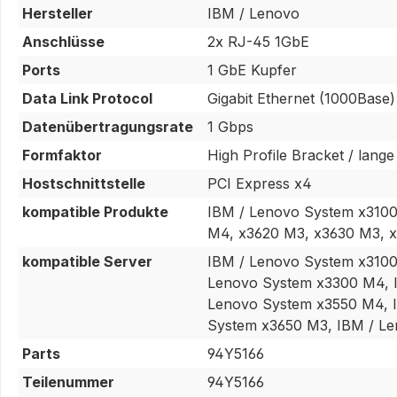
Hersteller
IBM / Lenovo
Anschlüsse
2x RJ-45 1GbE
Ports
1 GbE Kupfer
Data Link Protocol
Gigabit Ethernet (1000Base)
Datenübertragungsrate
1 Gbps
Formfaktor
High Profile Bracket / lange
Hostschnittstelle
PCI Express x4
kompatible Produkte
IBM / Lenovo System x310
M4, x3620 M3, x3630 M3, 
kompatible Server
IBM / Lenovo System x3100
Lenovo System x3300 M4, 
Lenovo System x3550 M4, 
System x3650 M3, IBM / L
Parts
94Y5166
Teilenummer
94Y5166