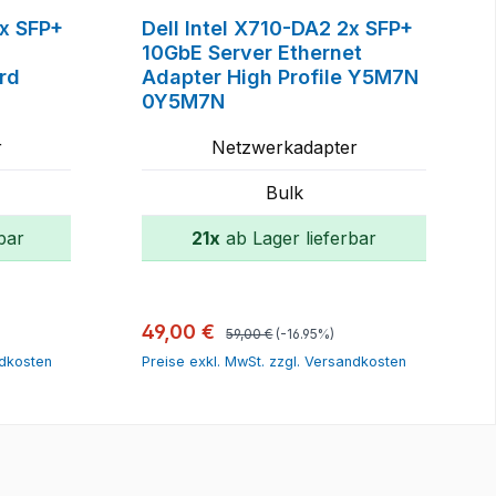
2x SFP+
Dell Intel X710-DA2 2x SFP+
10GbE Server Ethernet
rd
Adapter High Profile Y5M7N
0Y5M7N
r
Netzwerkadapter
Bulk
bar
21x
ab Lager lieferbar
orb
In den Warenkorb
Regulärer Preis:
Verkaufspreis:
49,00 €
59,00 €
(-16.95%)
ndkosten
Preise exkl. MwSt. zzgl. Versandkosten