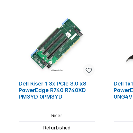
Produktgalerie überspringen
Dell Riser 1 3x PCIe 3.0 x8
Dell 1x
PowerEdge R740 R740XD
Power
PM3YD 0PM3YD
0NG4V
Riser
Refurbished