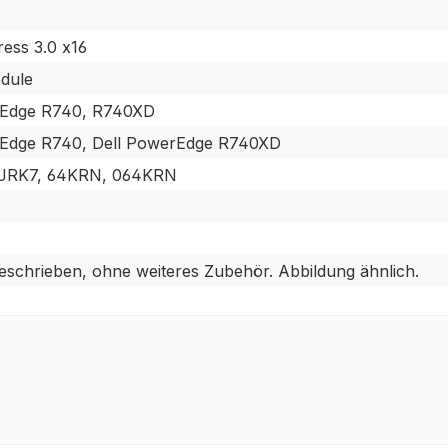
ress 3.0 x16
dule
rEdge R740, R740XD
rEdge R740, Dell PowerEdge R740XD
JRK7, 64KRN, 064KRN
beschrieben, ohne weiteres Zubehör. Abbildung ähnlich.