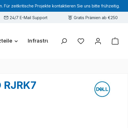
 zeitkritische Projekte kontaktieren Sie uns bitte frühzeitig.
24/7 E-Mail Support
Gratis Prämien ab €250
teile
Infrastruktur
Hardware-Deals
Sie haben 0 Produkte 
D RJRK7