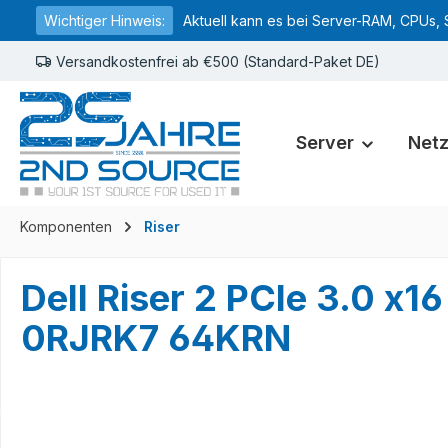
Wichtiger Hinweis:
Aktuell kann es bei Server-RAM, CPUs, 
springen
Zur Hauptnavigation springen
Versandkostenfrei ab €500 (Standard-Paket DE)
Server
Net
Komponenten
Riser
Dell Riser 2 PCIe 3.0 
0RJRK7 64KRN