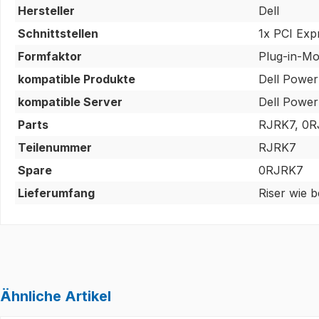
Hersteller
Dell
Schnittstellen
1x PCI Exp
Formfaktor
Plug-in-Mo
kompatible Produkte
Dell Powe
kompatible Server
Dell Powe
Parts
RJRK7, 0R
Teilenummer
RJRK7
Spare
0RJRK7
Lieferumfang
Riser wie 
Ähnliche Artikel