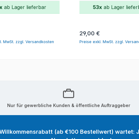
x
ab Lager lieferbar
53x
ab Lager liefer
In den Warenkorb
In den Warenk
r Preis:
Regulärer Preis:
€
29,00 €
l. MwSt. zzgl. Versandkosten
Preise exkl. MwSt. zzgl. Versa
Nur für gewerbliche Kunden & öffentliche Auftraggeber
 Willkommensrabatt (ab €100 Bestellwert) wartet: J