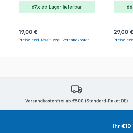
67x
ab Lager lieferbar
66
In den Warenkorb
Regulärer Preis:
Reguläre
19,00 €
29,00 
Preise exkl. MwSt. zzgl. Versandkosten
Preise exk
Versandkostenfrei ab €500 (Standard-Paket DE)
Ihr €10