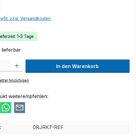
€
MwSt. zzgl. Versandkosten
eferzeit: 1-3 Tage
lieferbar
 Gib den gewünschten Wert ein oder benutze die Schaltflächen um die Anzah
In den Warenkorb
ttel hinzufügen
ukt weiterempfehlen:
:
0RJRK7-REF