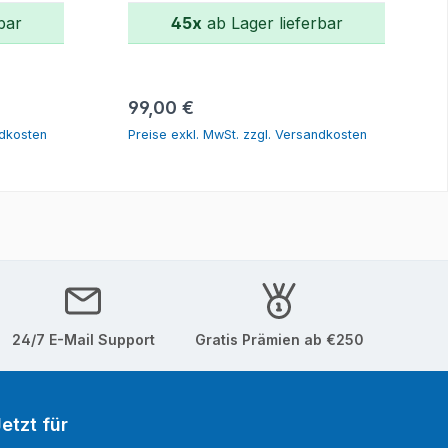
bar
45x
ab Lager lieferbar
orb
In den Warenkorb
Regulärer Preis:
99,00 €
ndkosten
Preise exkl. MwSt. zzgl. Versandkosten
24/7 E-Mail Support
Gratis Prämien ab €250
etzt für