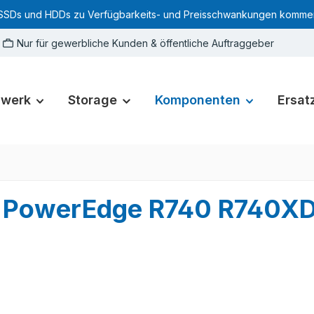
SSDs und HDDs zu Verfügbarkeits- und Preisschwankungen kommen. Für
Nur für gewerbliche Kunden & öffentliche Auftraggeber
zwerk
Storage
Komponenten
Ersatz
x16 PowerEdge R740 R740X