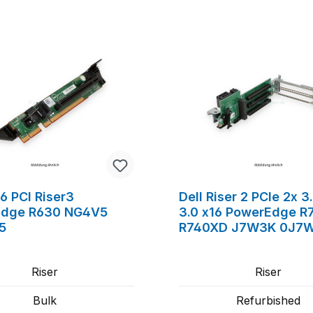
16 PCI Riser3
Dell Riser 2 PCIe 2x 3
Edge R630 NG4V5
3.0 x16 PowerEdge R
5
R740XD J7W3K 0J7
Riser
Riser
Bulk
Refurbished