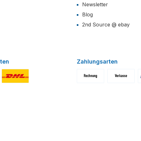
Newsletter
Blog
2nd Source @ ebay
ten
Zahlungsarten
niertes Bild 1
Benutzerdefiniertes Bild 2
Benutzerdefiniertes Bild 1
Benutzerdefini
B