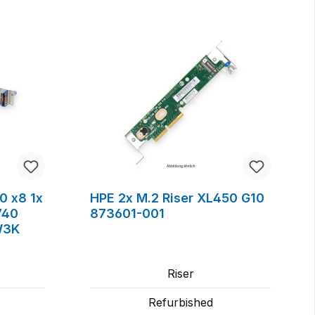
.0 x8 1x
HPE 2x M.2 Riser XL450 G10
740
873601-001
W3K
Riser
Refurbished