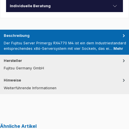
Individuelle Beratung
Beschreibung
Der Fujitsu Server Primergy RX4770 M4 ist ein dem Industriestandard
entsprechendes x86-Serversystem mit vier Sockeln, das ei…
Mehr
Hersteller
Fujitsu Germany GmbH
Hinweise
Weiterführende Informationen
Ähnliche Artikel