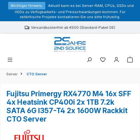
alt springen
Wichtiger Hinweis:
Aktuell kann es bei Server-RAM, CPUs, SSDs und
HDDs zu Verfügbarkeits- und Preisschwankungen kommen. Für
zeitkritische Projekte kontaktieren Sie uns bitte frühzeitig.
Versandkostenfrei ab €500 (Standard-Paket DE)
Sie haben 0 Prod
Server
CTO Server
Fujitsu Primergy RX4770 M4 16x SFF
4x Heatsink CP400i 2x 1TB 7.2k
SATA 6G I357-T4 2x 1600W Rackkit
CTO Server