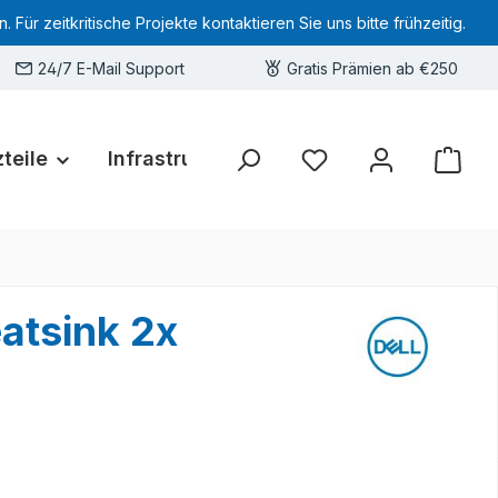
 zeitkritische Projekte kontaktieren Sie uns bitte frühzeitig.
24/7 E-Mail Support
Gratis Prämien ab €250
teile
Infrastruktur
Hardware-Deals
Sie haben 0 Produkte 
atsink 2x