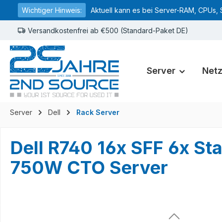
Wichtiger Hinweis:
Aktuell kann es bei Server-RAM, CPUs, 
springen
Zur Hauptnavigation springen
Versandkostenfrei ab €500 (Standard-Paket DE)
Server
Net
Server
Dell
Rack Server
Dell R740 16x SFF 6x St
750W CTO Server