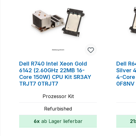
Dell R740 Intel Xeon Gold
Dell R
6142 (2.60GHz 22MB 16-
Silver
Core 150W) CPU Kit SR3AY
4-Core
TRJT7 0TRJT7
0F8NV
Prozessor Kit
Refurbished
6x
ab Lager lieferbar
21