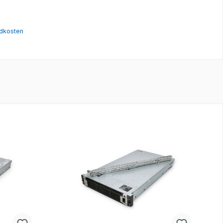
orb
ndkosten