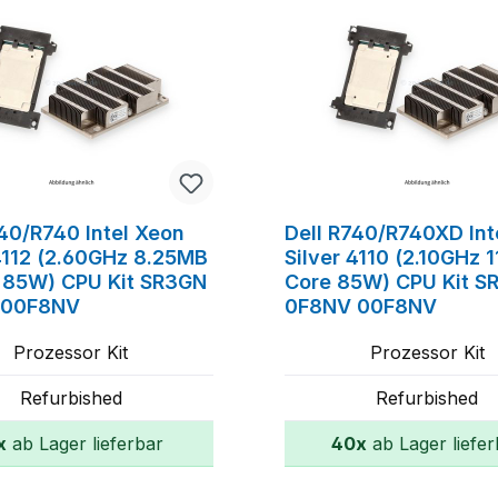
640/R740 Intel Xeon
Dell R740/R740XD Int
 4112 (2.60GHz 8.25MB
Silver 4110 (2.10GHz 
 85W) CPU Kit SR3GN
Core 85W) CPU Kit S
 00F8NV
0F8NV 00F8NV
Prozessor Kit
Prozessor Kit
Refurbished
Refurbished
x
ab Lager lieferbar
40x
ab Lager liefer