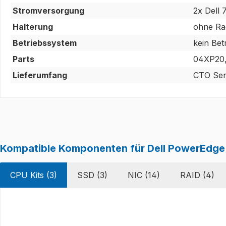
Stromversorgung
2x Dell
Halterung
ohne Ra
Betriebssystem
kein Bet
Parts
04XP20
Lieferumfang
CTO Serv
Kompatible Komponenten für Dell PowerEdge
CPU Kits (3)
SSD (3)
NIC (14)
RAID (4)
Produktgalerie überspringen