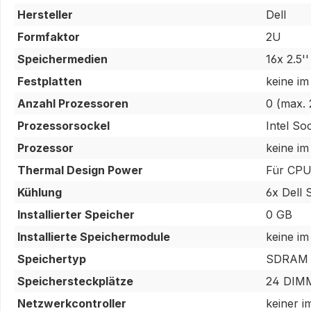
Hersteller
Dell
Formfaktor
2U
Speichermedien
16x 2.5
Festplatten
keine im
Anzahl Prozessoren
0 (max. 
Prozessorsockel
Intel So
Prozessor
keine im
Thermal Design Power
Für CPU
Kühlung
6x Dell 
Installierter Speicher
0 GB
Installierte Speichermodule
keine im
Speichertyp
SDRAM 
Speichersteckplätze
24 DIMM
Netzwerkcontroller
keiner i