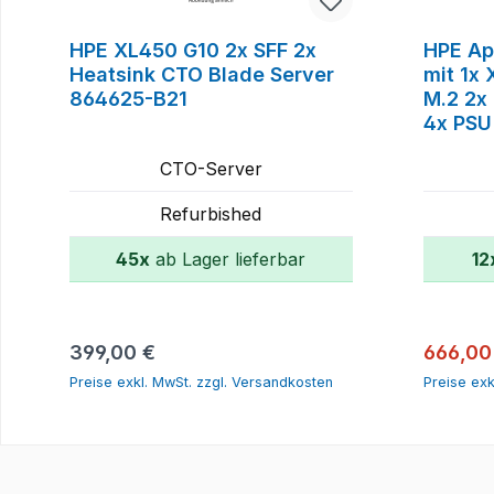
HPE XL450 G10 2x SFF 2x
HPE Ap
Heatsink CTO Blade Server
mit 1x
864625-B21
M.2 2x
4x PSU
CTO-Server
Refurbished
45x
ab Lager lieferbar
12
In den Warenkorb
Regulärer Preis:
Verkauf
399,00 €
666,00
Preise exkl. MwSt. zzgl. Versandkosten
Preise exk