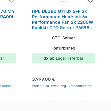
4770 M4
HPE DL380 G11 8x SFF 2x
CP400i
Performance Heatsink 6x
r
Performance Fan 2x 2200W
Rackkit CTO Server P65984-
B21, P53214-003, P49960-
CTO-Server
001, P48818-B21, P44712-
B21, P52341-B21
Refurbished
bar
3x
ab Lager lieferbar
orb
In den Warenkorb
Regulärer Preis:
3.999,00 €
ndkosten
Preise exkl. MwSt. zzgl. Versandkosten