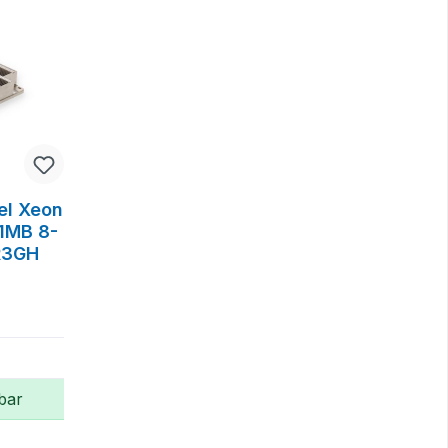
el Xeon
11MB 8-
R3GH
bar