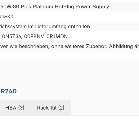
 750W 80 Plus Platinum HotPlug Power Supply
ck-Kit
riebssystem im Lieferumfang enthalten
, 0N5T36, 00F8NV, 0PJMDN
er wie beschrieben, ohne weiteres Zubehör. Abbildung äh
 R740
HBA (3)
Rack-Kit (2)