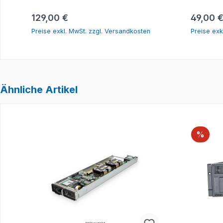
In den Warenkorb
Regulärer Preis:
Reguläre
129,00 €
49,00 
Preise exkl. MwSt. zzgl. Versandkosten
Preise exk
Ähnliche Artikel
Produktgalerie überspringen
Raba
%