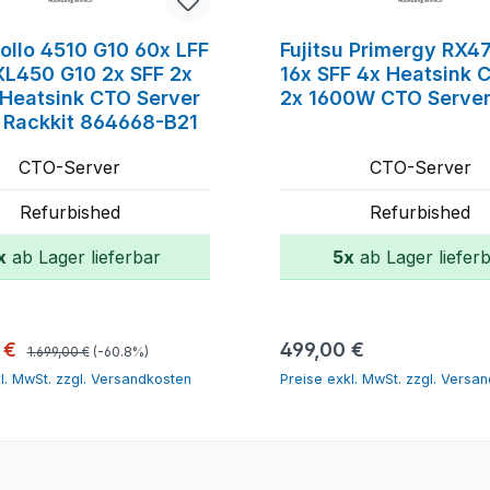
ollo 4510 G10 60x LFF
Fujitsu Primergy RX
 XL450 G10 2x SFF 2x
16x SFF 4x Heatsink 
 Heatsink CTO Server
2x 1600W CTO Serve
 Rackkit 864668-B21
CTO-Server
CTO-Server
Refurbished
Refurbished
x
ab Lager lieferbar
5x
ab Lager liefer
In den Warenkorb
In den Warenk
Regulärer Preis:
spreis:
Regulärer Preis:
 €
499,00 €
1.699,00 €
(-60.8%)
l. MwSt. zzgl. Versandkosten
Preise exkl. MwSt. zzgl. Versa