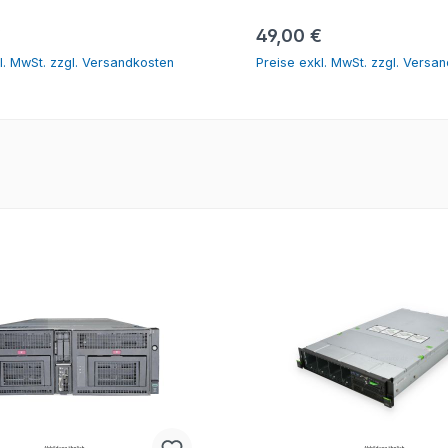
In den Warenkorb
In den Warenk
r Preis:
Regulärer Preis:
€
49,00 €
l. MwSt. zzgl. Versandkosten
Preise exkl. MwSt. zzgl. Versa
tt