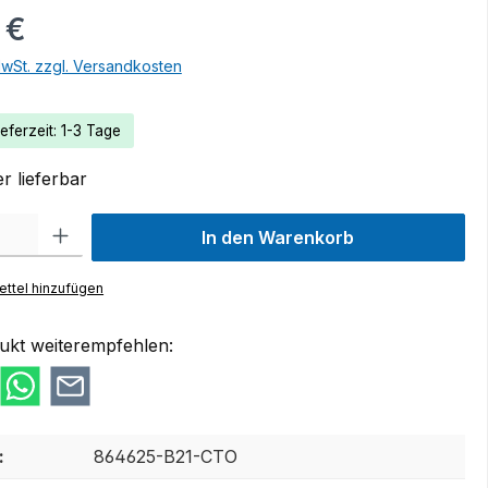
 €
MwSt. zzgl. Versandkosten
eferzeit: 1-3 Tage
r lieferbar
 Gib den gewünschten Wert ein oder benutze die Schaltflächen um die Anzah
In den Warenkorb
ttel hinzufügen
ukt weiterempfehlen:
:
864625-B21-CTO