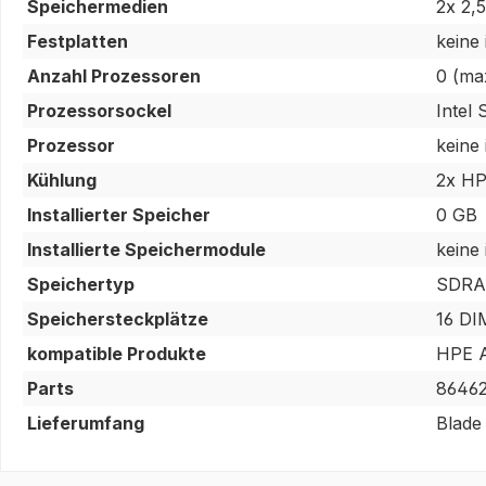
Speichermedien
2x 2,
Festplatten
keine
Anzahl Prozessoren
0 (ma
Prozessorsockel
Intel
Prozessor
keine
Kühlung
2x HP
Installierter Speicher
0 GB
Installierte Speichermodule
keine
Speichertyp
SDRA
Speichersteckplätze
16 DI
kompatible Produkte
HPE A
Parts
86462
Lieferumfang
Blade