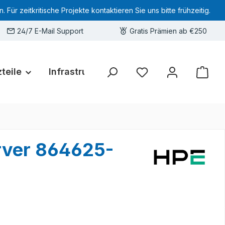
 zeitkritische Projekte kontaktieren Sie uns bitte frühzeitig.
24/7 E-Mail Support
Gratis Prämien ab €250
teile
Infrastruktur
Hardware-Deals
Sie haben 0 Produkte 
rver 864625-