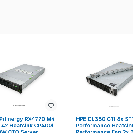
u Primergy RX4770 M4
HPE DL380 G11 8x SF
F 4x Heatsink CP400i
Performance Heatsin
0W CTO Server
Performance Fan 2x