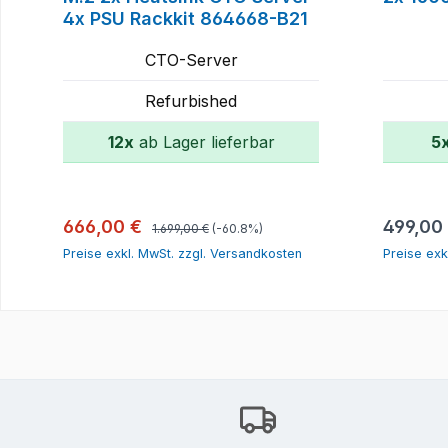
4x PSU Rackkit 864668-B21
CTO-Server
Refurbished
12x
ab Lager lieferbar
5
In den Warenkorb
Regulärer Preis:
Verkaufspreis:
Reguläre
666,00 €
499,00
1.699,00 €
(-60.8%)
Preise exkl. MwSt. zzgl. Versandkosten
Preise exk