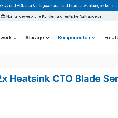
SSDs und HDDs zu Verfügbarkeits- und Preisschwankungen kommen. Für
Nur für gewerbliche Kunden & öffentliche Auftraggeber
zwerk
Storage
Komponenten
Ersatz
x Heatsink CTO Blade Se