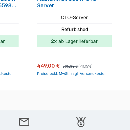
P65984-
Server
9960-
CTO-Server
4712-
Refurbished
bar
2x
ab Lager lieferbar
orb
In den Warenkorb
Regulärer Preis:
Verkaufspreis:
449,00 €
505,33 €
(-11.15%)
ndkosten
Preise exkl. MwSt. zzgl. Versandkosten