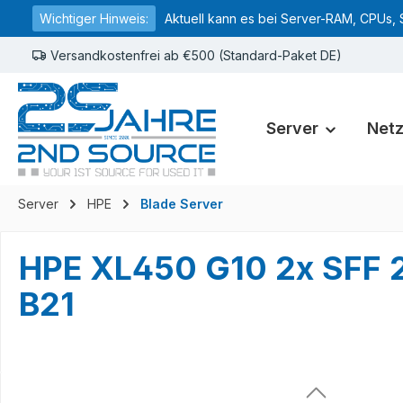
Wichtiger Hinweis:
Aktuell kann es bei Server-RAM, CPUs, 
springen
Zur Hauptnavigation springen
Versandkostenfrei ab €500 (Standard-Paket DE)
Server
Net
Server
HPE
Blade Server
HPE XL450 G10 2x SFF 2
B21