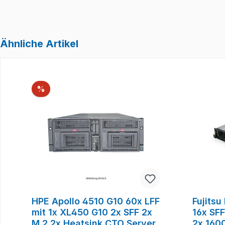
Ähnliche Artikel
Produktgalerie überspringen
Rabatt
%
HPE Apollo 4510 G10 60x LFF
Fujits
mit 1x XL450 G10 2x SFF 2x
16x SF
M.2 2x Heatsink CTO Server
2x 160