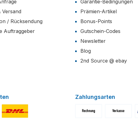
Anfrage
Garantie-Bedingungen
& Versand
Prämien-Artikel
ion / Rücksendung
Bonus-Points
he Auftraggeber
Gutschein-Codes
Newsletter
Blog
2nd Source @ ebay
ten
Zahlungsarten
niertes Bild 1
Benutzerdefiniertes Bild 2
Benutzerdefiniertes Bild 1
Benutzerdefini
B