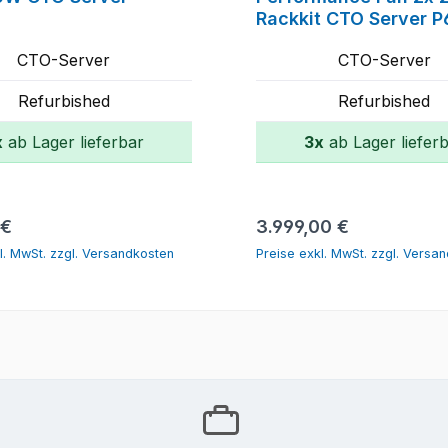
Rackkit CTO Server 
B21, P53214-003, P4
CTO-Server
CTO-Server
001, P48818-B21, P4
B21, P52341-B21
Refurbished
Refurbished
x
ab Lager lieferbar
3x
ab Lager liefer
In den Warenkorb
In den Warenk
r Preis:
Regulärer Preis:
 €
3.999,00 €
l. MwSt. zzgl. Versandkosten
Preise exkl. MwSt. zzgl. Versa