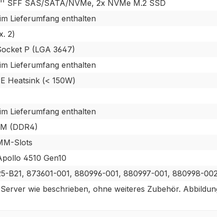
5'' SFF SAS/SATA/NVMe, 2x NVMe M.2 SSD
 im Lieferumfang enthalten
x. 2)
 Socket P (LGA 3647)
 im Lieferumfang enthalten
E Heatsink (< 150W)
 im Lieferumfang enthalten
M (DDR4)
MM-Slots
pollo 4510 Gen10
5-B21, 873601-001, 880996-001, 880997-001, 880998-00
 Server wie beschrieben, ohne weiteres Zubehör. Abbildung