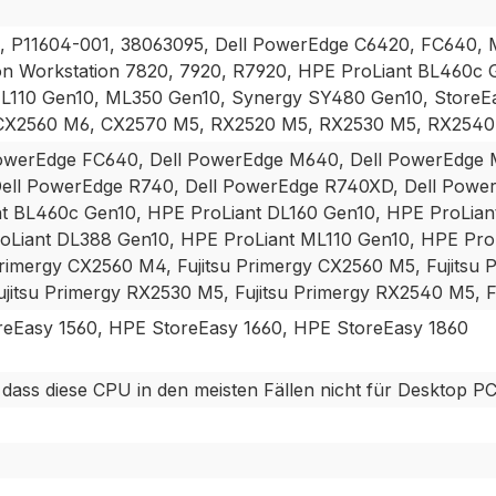
11604-001, 38063095, Dell PowerEdge C6420, FC640, 
on Workstation 7820, 7920, R7920, HPE ProLiant BL460c 
110 Gen10, ML350 Gen10, Synergy SY480 Gen10, StoreEasy
CX2560 M6, CX2570 M5, RX2520 M5, RX2530 M5, RX2540
PowerEdge FC640, Dell PowerEdge M640, Dell PowerEdge
ell PowerEdge R740, Dell PowerEdge R740XD, Dell Powe
t BL460c Gen10, HPE ProLiant DL160 Gen10, HPE ProLian
oLiant DL388 Gen10, HPE ProLiant ML110 Gen10, HPE Pro
rimergy CX2560 M4, Fujitsu Primergy CX2560 M5, Fujitsu 
ujitsu Primergy RX2530 M5, Fujitsu Primergy RX2540 M5, 
eEasy 1560, HPE StoreEasy 1660, HPE StoreEasy 1860
ss diese CPU in den meisten Fällen nicht für Desktop PC`s g