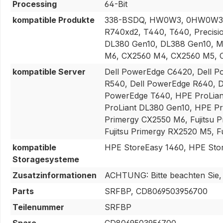
Processing
64-Bit
kompatible Produkte
338-BSDQ, HW0W3, 0HW0W3, P
R740xd2, T440, T640, Precisi
DL380 Gen10, DL388 Gen10, ML
M6, CX2560 M4, CX2560 M5, 
kompatible Server
Dell PowerEdge C6420, Dell 
R540, Dell PowerEdge R640, D
PowerEdge T640, HPE ProLian
ProLiant DL380 Gen10, HPE Pr
Primergy CX2550 M6, Fujitsu P
Fujitsu Primergy RX2520 M5, F
kompatible
HPE StoreEasy 1460, HPE Stor
Storagesysteme
Zusatzinformationen
ACHTUNG: Bitte beachten Sie, da
Parts
SRFBP, CD8069503956700
Teilenummer
SRFBP
Spare
CD8069503956700