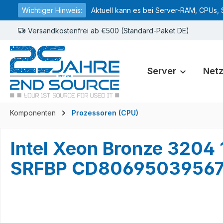
Wichtiger Hinweis:
Aktuell kann es bei Server-RAM, CPUs, 
springen
Zur Hauptnavigation springen
Versandkostenfrei ab €500 (Standard-Paket DE)
Server
Net
Komponenten
Prozessoren (CPU)
Intel Xeon Bronze 320
SRFBP CD8069503956