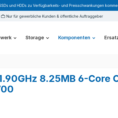
SSDs und HDDs zu Verfügbarkeits- und Preisschwankungen kommen. Für
Nur für gewerbliche Kunden & öffentliche Auftraggeber
zwerk
Storage
Komponenten
Ersatz
4 1.90GHz 8.25MB 6-Core
700