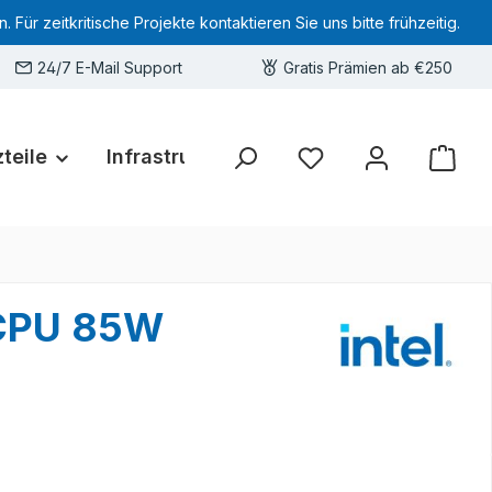
 zeitkritische Projekte kontaktieren Sie uns bitte frühzeitig.
24/7 E-Mail Support
Gratis Prämien ab €250
teile
Infrastruktur
Hardware-Deals
Sie haben 0 Produkte 
 CPU 85W