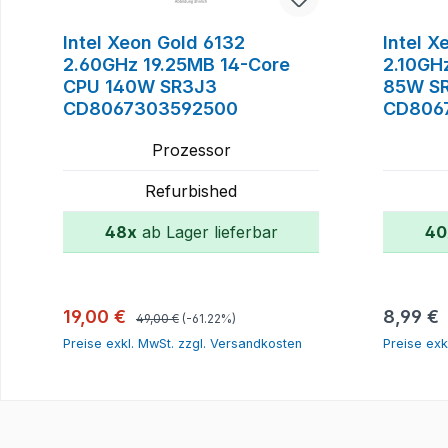
Intel Xeon Gold 6132
Intel X
2.60GHz 19.25MB 14-Core
2.10GH
CPU 140W SR3J3
85W S
CD8067303592500
CD806
Prozessor
Refurbished
48x
ab Lager lieferbar
40
In den Warenkorb
Regulärer Preis:
Verkaufspreis:
Reguläre
19,00 €
8,99 €
49,00 €
(-61.22%)
Preise exkl. MwSt. zzgl. Versandkosten
Preise exk