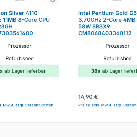
eon Silver 4110
Intel Pentium Gold G
z 11MB 8-Core CPU
3.70GHz 2-Core 4MB
R3GH
58W SR3X9
7303561400
CM8068403360112
Prozessor
Prozessor
Refurbished
Refurbished
x
ab Lager lieferbar
38x
ab Lager liefer
In den Warenkorb
In den Warenk
r Preis:
Regulärer Preis:
14,90 €
l. MwSt. zzgl. Versandkosten
Preise exkl. MwSt. zzgl. Versa