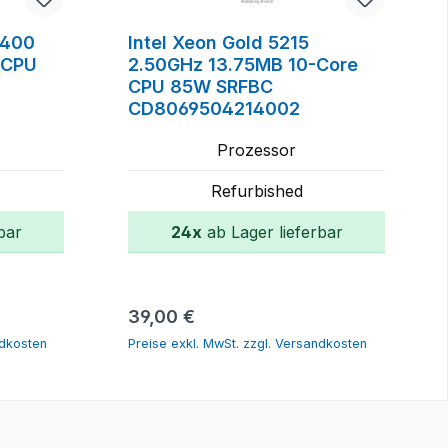
5400
Intel Xeon Gold 5215
 CPU
2.50GHz 13.75MB 10-Core
CPU 85W SRFBC
CD8069504214002
Prozessor
Refurbished
bar
24x
ab Lager lieferbar
orb
In den Warenkorb
Regulärer Preis:
39,00 €
ndkosten
Preise exkl. MwSt. zzgl. Versandkosten