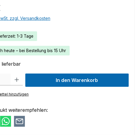
€
MwSt. zzgl. Versandkosten
eferzeit: 1-3 Tage
 heute – bei Bestellung bis 15 Uhr
lieferbar
 Gib den gewünschten Wert ein oder benutze die Schaltflächen um die Anzah
In den Warenkorb
ttel hinzufügen
ukt weiterempfehlen: