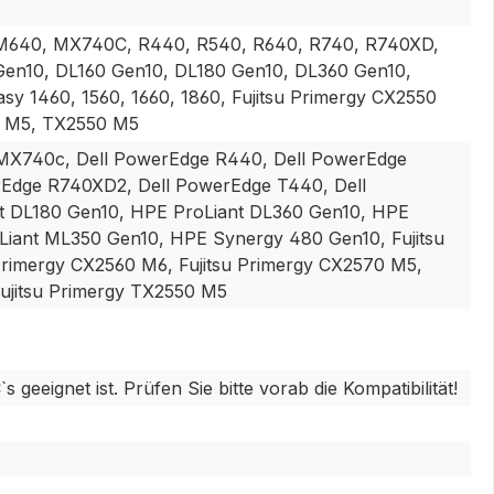
M640, MX740C, R440, R540, R640, R740, R740XD,
Gen10, DL160 Gen10, DL180 Gen10, DL360 Gen10,
 1460, 1560, 1660, 1860, Fujitsu Primergy CX2550
 M5, TX2550 M5
 MX740c, Dell PowerEdge R440, Dell PowerEdge
rEdge R740XD2, Dell PowerEdge T440, Dell
t DL180 Gen10, HPE ProLiant DL360 Gen10, HPE
Liant ML350 Gen10, HPE Synergy 480 Gen10, Fujitsu
Primergy CX2560 M6, Fujitsu Primergy CX2570 M5,
Fujitsu Primergy TX2550 M5
eeignet ist. Prüfen Sie bitte vorab die Kompatibilität!