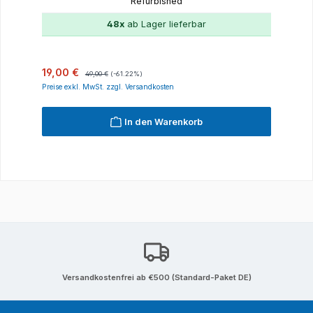
Refurbished
48x
ab Lager lieferbar
Verkaufspreis:
Regulärer Preis:
19,00 €
49,00 €
(-61.22%)
Preise exkl. MwSt. zzgl. Versandkosten
In den Warenkorb
Versandkostenfrei ab €500 (Standard-Paket DE)