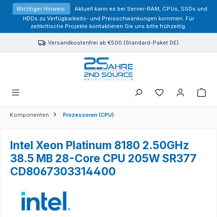
alt springen
Wichtiger Hinweis:
Aktuell kann es bei Server-RAM, CPUs, SSDs und
HDDs zu Verfügbarkeits- und Preisschwankungen kommen. Für
zeitkritische Projekte kontaktieren Sie uns bitte frühzeitig.
Versandkostenfrei ab €500 (Standard-Paket DE)
Sie haben 0 Prod
Komponenten
Prozessoren (CPU)
Intel Xeon Platinum 8180 2.50GHz
38.5 MB 28-Core CPU 205W SR377
CD8067303314400