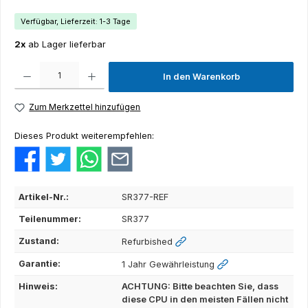
Verfügbar, Lieferzeit: 1-3 Tage
2x
ab Lager lieferbar
Produkt Anzahl: Gib den gewünschten Wert ein oder benutze die Schaltflächen um die Anza
In den Warenkorb
Zum Merkzettel hinzufügen
Dieses Produkt weiterempfehlen:
Artikel-Nr.:
SR377-REF
Teilenummer:
SR377
Zustand:
Refurbished
Garantie:
1 Jahr Gewährleistung
Hinweis:
ACHTUNG: Bitte beachten Sie, dass
diese CPU in den meisten Fällen nicht