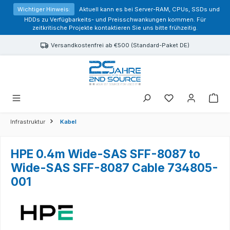
alt springen
Wichtiger Hinweis:
Aktuell kann es bei Server-RAM, CPUs, SSDs und
HDDs zu Verfügbarkeits- und Preisschwankungen kommen. Für
zeitkritische Projekte kontaktieren Sie uns bitte frühzeitig.
Versandkostenfrei ab €500 (Standard-Paket DE)
Sie haben 0 Prod
Infrastruktur
Kabel
HPE 0.4m Wide-SAS SFF-8087 to
Wide-SAS SFF-8087 Cable 734805-
001