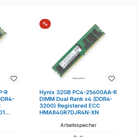
Rabatt
%
P-R
Hynix 32GB PC4-25600AA-R
DDR4-
DIMM Dual Rank x4 (DDR4-
C
3200) Registered ECC
01
HMA84GR7DJR4N-XN
Arbeitsspeicher