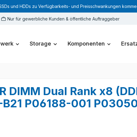
SSDs und HDDs zu Verfügbarkeits- und Preisschwankungen kommen. Für
Nur für gewerbliche Kunden & öffentliche Auftraggeber
zwerk
Storage
Komponenten
Ersatz
R DIMM Dual Rank x8 (D
2-B21 P06188-001 P0305