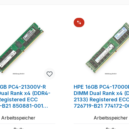
Rabatt
%
GB PC4-21300V-R
HPE 16GB PC4-17000
ual Rank x4 (DDR4-
DIMM Dual Rank x4 (
Registered ECC
2133) Registered EC
-B21 850881-001
726719-B21 774172-0
8-091
752369-081
Arbeitsspeicher
Arbeitsspeicher