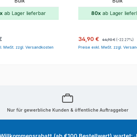
Bulk
Bulk
x
ab Lager lieferbar
80x
ab Lager liefer
In den Warenkorb
In den Warenk
Regulärer Preis:
r Preis:
Verkaufspreis:
€
34,90 €
44,90 €
(-22.27%)
l. MwSt. zzgl. Versandkosten
Preise exkl. MwSt. zzgl. Versa
Nur für gewerbliche Kunden & öffentliche Auftraggeber
 Willkommensrabatt (ab €100 Bestellwert) wartet: J