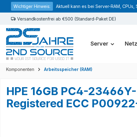
Wichtiger Hinweis:
Aktuell kann es bei Server-RAM, CPUs, 
springen
Zur Hauptnavigation springen
Versandkostenfrei ab €500 (Standard-Paket DE)
Server
Net
Komponenten
Arbeitsspeicher (RAM)
HPE 16GB PC4-23466Y-
Registered ECC P0092