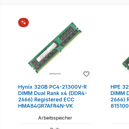
Produktgalerie überspringen
Rabatt
%
Hynix 32GB PC4-21300V-R
HPE 32
DIMM Dual Rank x4 (DDR4-
DIMM D
2666) Registered ECC
2666) 
HMA84GR7AFR4N-VK
815100
84075
Arbeitsspeicher