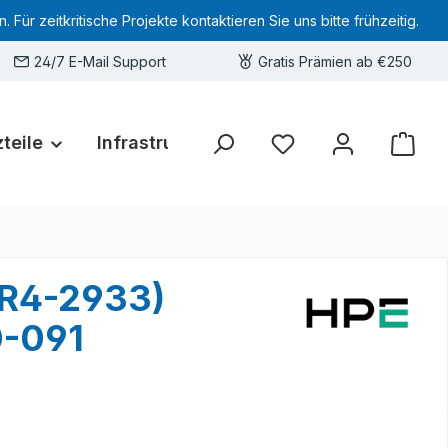
 zeitkritische Projekte kontaktieren Sie uns bitte frühzeitig.
24/7 E-Mail Support
Gratis Prämien ab €250
teile
Infrastruktur
Hardware-Deals
Sie haben 0 Produkte 
DR4-2933)
0-091