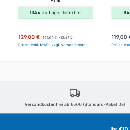
Bulk
134x
ab Lager lieferbar
84
In den Warenkorb
Regulärer Preis:
Verkaufspreis:
Reguläre
129,00 €
119,00 
149,00 €
(-13.42%)
Preise exkl. MwSt. zzgl. Versandkosten
Preise exk
Versandkostenfrei ab €500 (Standard-Paket DE)
Ihr €10