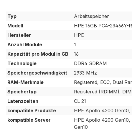
Typ
Arbeitsspeicher
Modell
HPE 16GB PC4-23466Y-R 
Hersteller
HPE
Anzahl Module
1
Kapazität pro Modul in GB
16
Technologie
DDR4 SDRAM
Speichergeschwindigkeit
2933 MHz
RAM-Merkmale
Registered, ECC, Dual Ran
Speichertyp
Registered (RDIMM), DI
Latenzzeiten
CL 21
kompatible Produkte
HPE Apollo 4200 Gen10, 
kompatible Server
HPE Apollo 4200 Gen10, 
Gen10