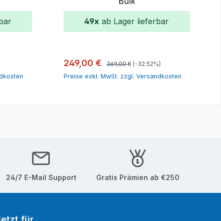
Bulk
bar
49x
ab Lager lieferbar
orb
In den Warenkorb
Regulärer Preis:
Verkaufspreis:
249,00 €
369,00 €
(-32.52%)
ndkosten
Preise exkl. MwSt. zzgl. Versandkosten
24/7 E-Mail Support
Gratis Prämien ab €250
etzt für