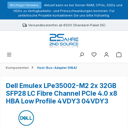
alt springen
Wichtiger Hinweis:
Aktuell kann es bei Server-RAM, CPUs, SSDs und
HDDs zu Verfügbarkeits- und Preisschwankungen kommen. Für
zeitkritische Projekte kontaktieren Sie uns bitte frühzeitig.
Versandkostenfrei ab €500 (Standard-Paket DE)
Sie haben 0 Prod
Komponenten
Host-Bus-Adapter (HBA)
Dell Emulex LPe35002-M2 2x 32GB
SFP28 LC Fibre Channel PCIe 4.0 x8
HBA Low Profile 4VDY3 04VDY3