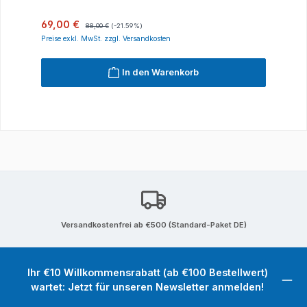
Verkaufspreis:
Regulärer Preis:
69,00 €
88,00 €
(-21.59%)
Preise exkl. MwSt. zzgl. Versandkosten
In den Warenkorb
Versandkostenfrei ab €500 (Standard-Paket DE)
Ihr €10 Willkommensrabatt (ab €100 Bestellwert)
wartet: Jetzt für unseren Newsletter anmelden!