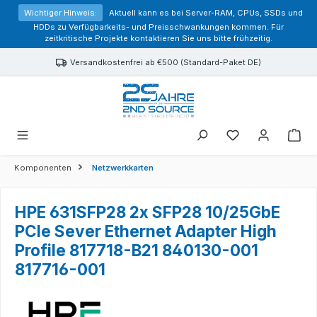
alt springen
Wichtiger Hinweis:
Aktuell kann es bei Server-RAM, CPUs, SSDs und
HDDs zu Verfügbarkeits- und Preisschwankungen kommen. Für
zeitkritische Projekte kontaktieren Sie uns bitte frühzeitig.
Versandkostenfrei ab €500 (Standard-Paket DE)
Sie haben 0 Prod
Komponenten
Netzwerkkarten
HPE 631SFP28 2x SFP28 10/25GbE
PCIe Sever Ethernet Adapter High
Profile 817718-B21 840130-001
817716-001