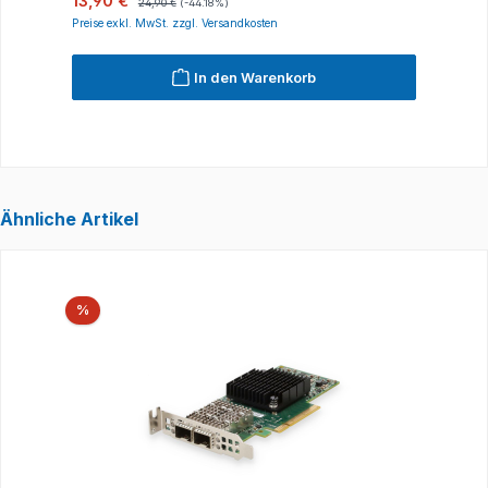
13,90 €
1
24,90 €
(-44.18%)
Preise exkl. MwSt. zzgl. Versandkosten
P
In den Warenkorb
Ähnliche Artikel
Produktgalerie überspringen
Rabatt
%