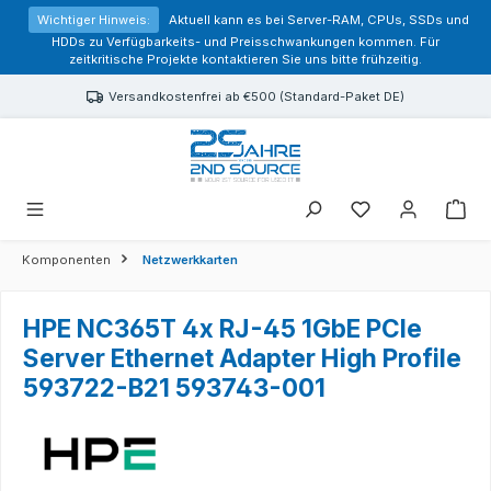
alt springen
Wichtiger Hinweis:
Aktuell kann es bei Server-RAM, CPUs, SSDs und
HDDs zu Verfügbarkeits- und Preisschwankungen kommen. Für
zeitkritische Projekte kontaktieren Sie uns bitte frühzeitig.
Versandkostenfrei ab €500 (Standard-Paket DE)
Sie haben 0 Prod
Komponenten
Netzwerkkarten
HPE NC365T 4x RJ-45 1GbE PCIe
Server Ethernet Adapter High Profile
593722-B21 593743-001