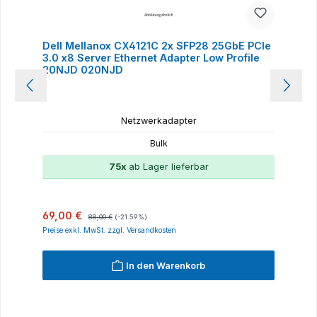
Dell Mellanox CX4121C 2x SFP28 25GbE PCIe
3.0 x8 Server Ethernet Adapter Low Profile
20NJD 020NJD
Netzwerkadapter
Bulk
75x
ab Lager lieferbar
Verkaufspreis:
Regulärer Preis:
69,00 €
88,00 €
(-21.59%)
Preise exkl. MwSt. zzgl. Versandkosten
In den Warenkorb