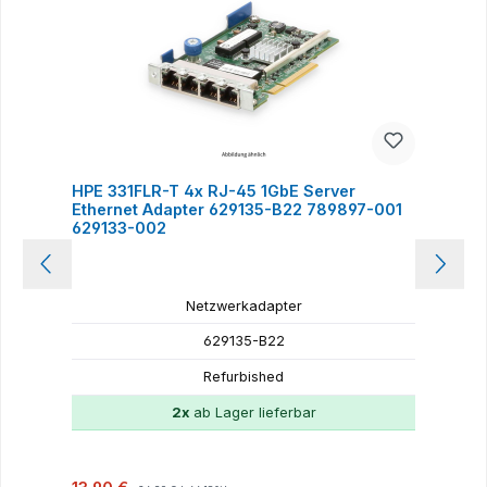
HPE 331FLR-T 4x RJ-45 1GbE Server
H
Ethernet Adapter 629135-B22 789897-001
E
629133-002
Netzwerkadapter
629135-B22
Refurbished
2x
ab Lager lieferbar
Verkaufspreis:
Regulärer Preis:
R