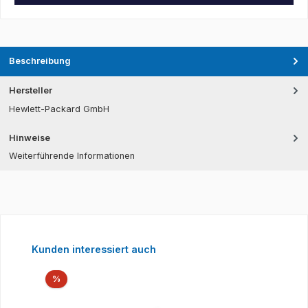
Beschreibung
Hersteller
Hewlett-Packard GmbH
Hinweise
Weiterführende Informationen
Produktgalerie überspringen
Kunden interessiert auch
Rabatt
%