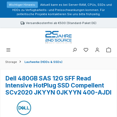
alt springen
Wichtiger Hinweis:
Aktuell kann es bei Server-RAM, CPUs, SSDs und
HDDs zu Verfügbarkeits- und Preisschwankungen kommen. Für
zeitkritische Projekte kontaktieren Sie uns bitte frühzeitig.
Versandkostenfrei ab €500 (Standard-Paket DE)
Sie haben 0 Prod
Storage
Laufwerke (HDDs & SSDs)
Dell 480GB SAS 12G SFF Read
Intensive HotPlug SSD Compellent
SCv2020 JKYYN 0JKYYN 400-AJDI