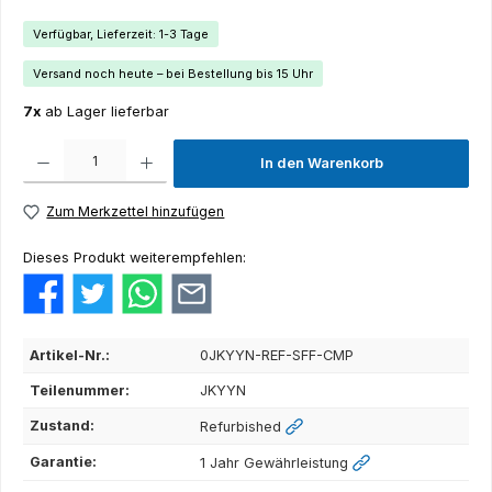
Verfügbar, Lieferzeit: 1-3 Tage
Versand noch heute – bei Bestellung bis 15 Uhr
7x
ab Lager lieferbar
Produkt Anzahl: Gib den gewünschten Wert ein oder benutze die Schaltflächen um die Anza
In den Warenkorb
Zum Merkzettel hinzufügen
Dieses Produkt weiterempfehlen:
Artikel-Nr.:
0JKYYN-REF-SFF-CMP
Teilenummer:
JKYYN
Zustand:
Refurbished
Garantie:
1 Jahr Gewährleistung