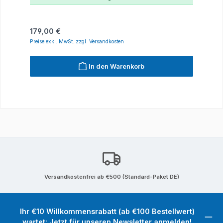
Regulärer Preis:
179,00 €
Preise exkl. MwSt. zzgl. Versandkosten
In den Warenkorb
Versandkostenfrei ab €500 (Standard-Paket DE)
Ihr €10 Willkommensrabatt (ab €100 Bestellwert)
wartet: Jetzt für unseren Newsletter anmelden!