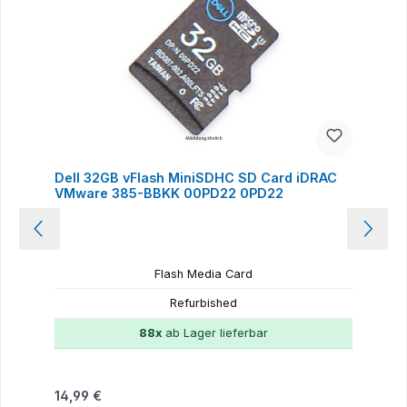
Dell 32GB vFlash MiniSDHC SD Card iDRAC
VMware 385-BBKK 00PD22 0PD22
Flash Media Card
Refurbished
88x
ab Lager lieferbar
Regulärer Preis:
14,99 €