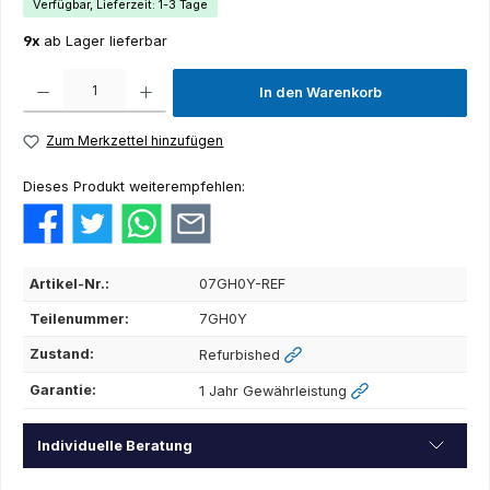
Verfügbar, Lieferzeit: 1-3 Tage
9x
ab Lager lieferbar
Produkt Anzahl: Gib den gewünschten Wert ein oder benutze die Schaltflächen um die Anza
In den Warenkorb
Zum Merkzettel hinzufügen
Dieses Produkt weiterempfehlen:
Artikel-Nr.:
07GH0Y-REF
Teilenummer:
7GH0Y
Zustand:
Refurbished
Garantie:
1 Jahr Gewährleistung
Individuelle Beratung