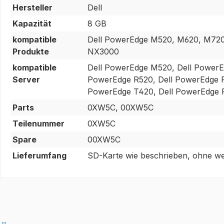
Hersteller
Dell
Kapazität
8 GB
kompatible
Dell PowerEdge M520, M620, M720,
Produkte
NX3000
kompatible
Dell PowerEdge M520, Dell PowerE
Server
PowerEdge R520, Dell PowerEdge R
PowerEdge T420, Dell PowerEdge 
Parts
0XW5C, 00XW5C
Teilenummer
0XW5C
Spare
00XW5C
Lieferumfang
SD-Karte wie beschrieben, ohne wei