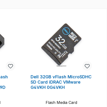
lash
Dell 32GB vFlash MicroSDHC
SD Card iDRAC VMware
D9D
G4VKH 0G4VKH
d
Flash Media Card