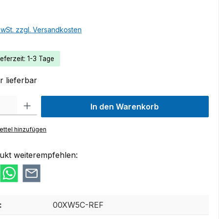
MwSt. zzgl. Versandkosten
eferzeit: 1-3 Tage
 lieferbar
 Gib den gewünschten Wert ein oder benutze die Schaltflächen um die Anzah
In den Warenkorb
ttel hinzufügen
ukt weiterempfehlen:
:
00XW5C-REF