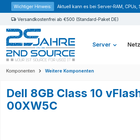
Wichtiger Hinweis:
Aktuell kann es bei Server-RAM, CPUs, 
springen
Zur Hauptnavigation springen
Versandkostenfrei ab €500 (Standard-Paket DE)
Server
Net
Komponenten
Weitere Komponenten
Dell 8GB Class 10 vFl
00XW5C