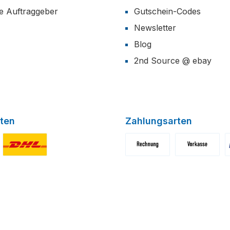
he Auftraggeber
Gutschein-Codes
Newsletter
Blog
2nd Source @ ebay
ten
Zahlungsarten
niertes Bild 1
Benutzerdefiniertes Bild 2
Benutzerdefiniertes Bild 1
Benutzerdefini
B