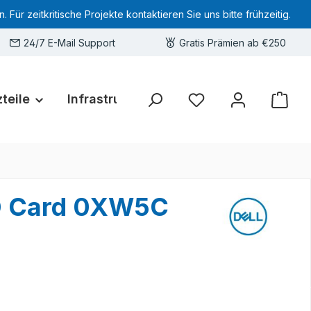
 zeitkritische Projekte kontaktieren Sie uns bitte frühzeitig.
24/7 E-Mail Support
Gratis Prämien ab €250
teile
Infrastruktur
Hardware-Deals
Sie haben 0 Produkte 
SD Card 0XW5C