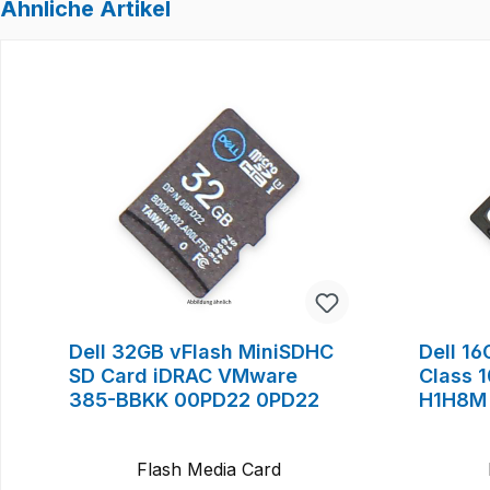
Ähnliche Artikel
Produktgalerie überspringen
Dell 32GB vFlash MiniSDHC
Dell 1
SD Card iDRAC VMware
Class 
385-BBKK 00PD22 0PD22
H1H8M
Flash Media Card