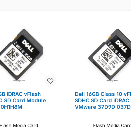
6GB iDRAC vFlash
Dell 16GB Class 10 vF
10 SD Card Module
SDHC SD Card iDRAC
 0H1H8M
VMware 37D9D 037
Flash Media Card
Flash Media Car