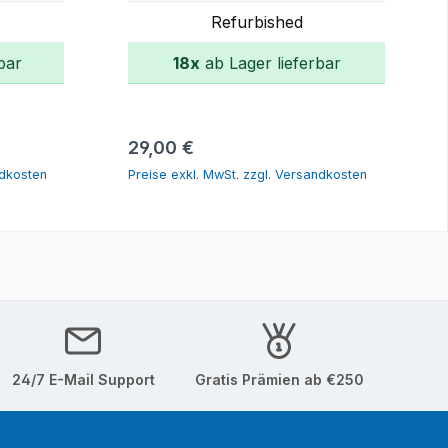
Refurbished
bar
18x
ab Lager lieferbar
orb
In den Warenkorb
Regulärer Preis:
29,00 €
ndkosten
Preise exkl. MwSt. zzgl. Versandkosten
24/7 E-Mail Support
Gratis Prämien ab €250