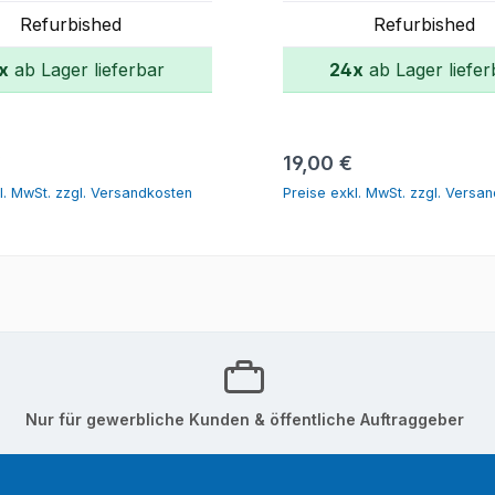
Refurbished
Refurbished
x
ab Lager lieferbar
24x
ab Lager liefer
In den Warenkorb
In den Warenk
r Preis:
Regulärer Preis:
€
19,00 €
l. MwSt. zzgl. Versandkosten
Preise exkl. MwSt. zzgl. Versa
Nur für gewerbliche Kunden & öffentliche Auftraggeber