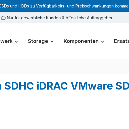
SSDs und HDDs zu Verfügbarkeits- und Preisschwankungen kommen. Für
Nur für gewerbliche Kunden & öffentliche Auftraggeber
zwerk
Storage
Komponenten
Ersatz
ash SDHC iDRAC VMware 