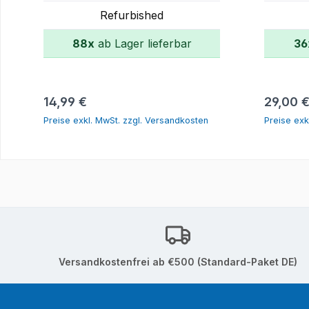
Refurbished
88x
ab Lager lieferbar
36
In den Warenkorb
Regulärer Preis:
Reguläre
14,99 €
29,00 
Preise exkl. MwSt. zzgl. Versandkosten
Preise exk
Versandkostenfrei ab €500 (Standard-Paket DE)