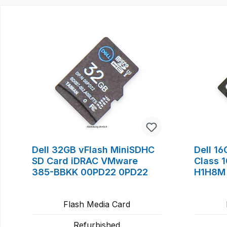
Produktgalerie überspringen
Dell 32GB vFlash MiniSDHC
Dell 1
SD Card iDRAC VMware
Class 
385-BBKK 00PD22 0PD22
H1H8M
Flash Media Card
Refurbished