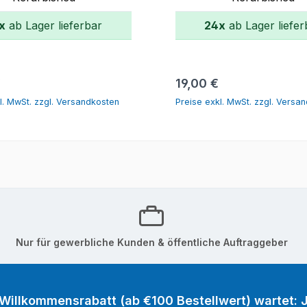
x
ab Lager lieferbar
24x
ab Lager liefer
In den Warenkorb
In den Warenk
r Preis:
Regulärer Preis:
€
19,00 €
l. MwSt. zzgl. Versandkosten
Preise exkl. MwSt. zzgl. Versa
Nur für gewerbliche Kunden & öffentliche Auftraggeber
 Willkommensrabatt (ab €100 Bestellwert) wartet: J