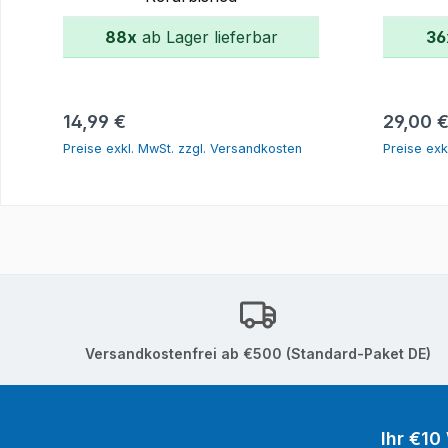
88x
ab Lager lieferbar
36
In den Warenkorb
Regulärer Preis:
Reguläre
14,99 €
29,00 
Preise exkl. MwSt. zzgl. Versandkosten
Preise exk
Versandkostenfrei ab €500 (Standard-Paket DE)
Ihr €10