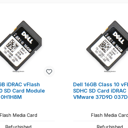
6GB iDRAC vFlash
Dell 16GB Class 10 vF
10 SD Card Module
SDHC SD Card iDRAC
 0H1H8M
VMware 37D9D 037
Flash Media Card
Flash Media Car
Refurbished
Refurbished