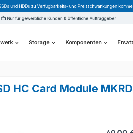
SSDs und HDDs zu Verfügbarkeits- und Preisschwankungen kommen. Für
Nur für gewerbliche Kunden & öffentliche Auftraggeber
zwerk
Storage
Komponenten
Ersatz
o SD HC Card Module MK