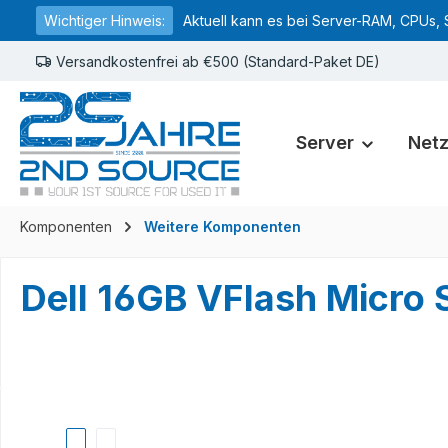
Wichtiger Hinweis:
Aktuell kann es bei Server-RAM, CPUs, 
springen
Zur Hauptnavigation springen
Versandkostenfrei ab €500 (Standard-Paket DE)
Server
Net
Komponenten
Weitere Komponenten
Dell 16GB VFlash Micr
Bildergalerie überspringen