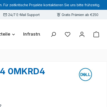
 zeitkritische Projekte kontaktieren Sie uns bitte frühzeitig.
24/7 E-Mail Support
Gratis Prämien ab €250
teile
Infrastruktur
Hardware-Deals
Sie haben 0 Produkte 
RD4 0MKRD4