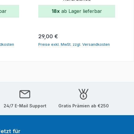
bar
18x
ab Lager lieferbar
orb
In den Warenkorb
Regulärer Preis:
29,00 €
ndkosten
Preise exkl. MwSt. zzgl. Versandkosten
24/7 E-Mail Support
Gratis Prämien ab €250
etzt für