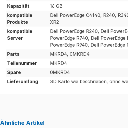
Kapazität
16 GB
kompatible
Dell PowerEdge C4140, R240, R34
Produkte
XR2
kompatible
Dell PowerEdge R240, Dell PowerE
Server
PowerEdge R740, Dell PowerEdge R
PowerEdge R940, Dell PowerEdge 
Parts
MKRD4, 0MKRD4
Teilenummer
MKRD4
Spare
0MKRD4
Lieferumfang
SD Karte wie beschrieben, ohne wei
Ähnliche Artikel