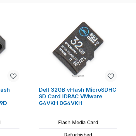
lash
Dell 32GB vFlash MicroSDHC
SD Card iDRAC VMware
D9D
G4VKH 0G4VKH
d
Flash Media Card
Refurbished