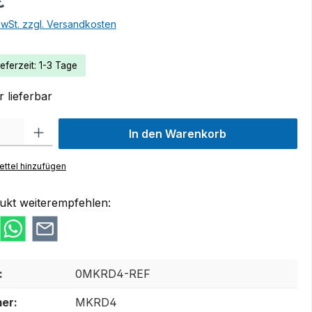
€
MwSt. zzgl. Versandkosten
eferzeit: 1-3 Tage
 lieferbar
 Gib den gewünschten Wert ein oder benutze die Schaltflächen um die Anzah
In den Warenkorb
ttel hinzufügen
ukt weiterempfehlen:
:
0MKRD4-REF
er:
MKRD4