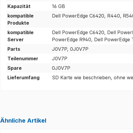
Kapazität
16 GB
kompatible
Dell PowerEdge C6420, R440, R54
Produkte
kompatible
Dell PowerEdge C6420, Dell Power
Server
PowerEdge R940, Dell PowerEdge 
Parts
J0V7P, 0J0V7P
Teilenummer
J0V7P
Spare
0J0V7P
Lieferumfang
SD Karte wie beschrieben, ohne wei
Ähnliche Artikel