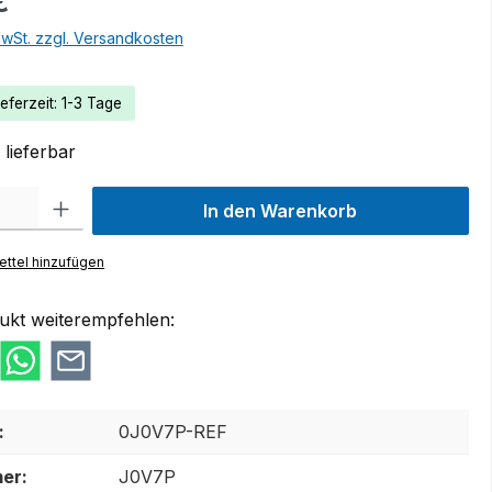
€
MwSt. zzgl. Versandkosten
eferzeit: 1-3 Tage
lieferbar
 Gib den gewünschten Wert ein oder benutze die Schaltflächen um die Anzah
In den Warenkorb
ttel hinzufügen
ukt weiterempfehlen:
:
0J0V7P-REF
er:
J0V7P