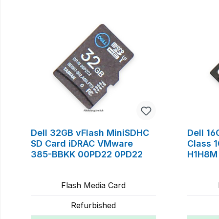
Produktgalerie überspringen
Dell 32GB vFlash MiniSDHC
Dell 1
SD Card iDRAC VMware
Class 
385-BBKK 00PD22 0PD22
H1H8M
Flash Media Card
Refurbished