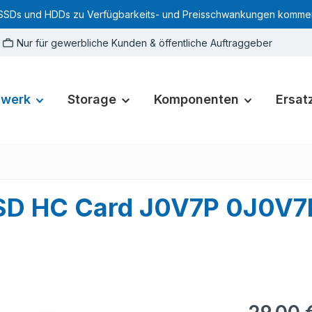
SSDs und HDDs zu Verfügbarkeits- und Preisschwankungen kommen. Für
Nur für gewerbliche Kunden & öffentliche Auftraggeber
zwerk
Storage
Komponenten
Ersatz
 SD HC Card J0V7P 0J0V7