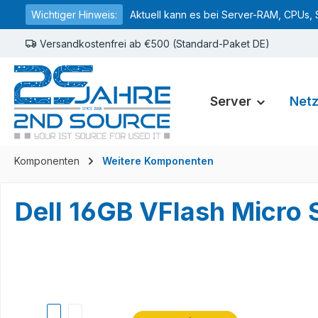
Wichtiger Hinweis:
Aktuell kann es bei Server-RAM, CPUs, 
springen
Zur Hauptnavigation springen
Versandkostenfrei ab €500 (Standard-Paket DE)
Server
Net
Komponenten
Weitere Komponenten
Dell 16GB VFlash Micro
Bildergalerie überspringen