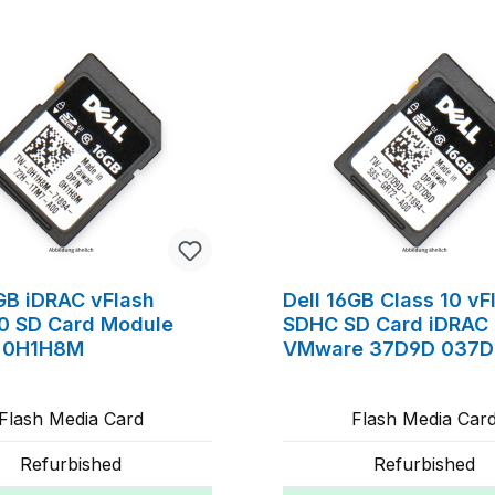
6GB iDRAC vFlash
Dell 16GB Class 10 vF
10 SD Card Module
SDHC SD Card iDRAC
 0H1H8M
VMware 37D9D 037
Flash Media Card
Flash Media Car
Refurbished
Refurbished