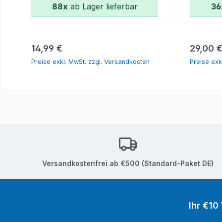
88x
ab Lager lieferbar
36
In den Warenkorb
Regulärer Preis:
Reguläre
14,99 €
29,00 
Preise exkl. MwSt. zzgl. Versandkosten
Preise exk
Versandkostenfrei ab €500 (Standard-Paket DE)
Ihr €10