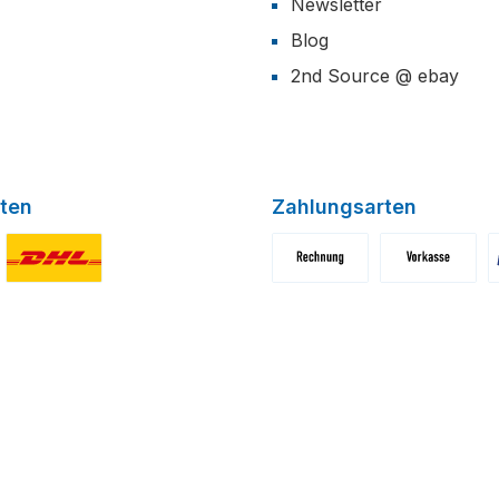
Newsletter
Blog
2nd Source @ ebay
ten
Zahlungsarten
niertes Bild 1
Benutzerdefiniertes Bild 2
Benutzerdefiniertes Bild 1
Benutzerdefini
B