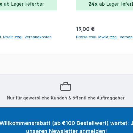
x
ab Lager lieferbar
24x
ab Lager liefer
In den Warenkorb
In den Warenk
r Preis:
Regulärer Preis:
€
19,00 €
l. MwSt. zzgl. Versandkosten
Preise exkl. MwSt. zzgl. Versa
Nur für gewerbliche Kunden & öffentliche Auftraggeber
 Willkommensrabatt (ab €100 Bestellwert) wartet: J
unseren Newsletter anmelden!