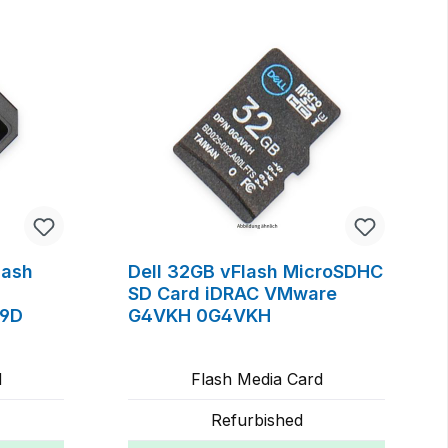
lash
Dell 32GB vFlash MicroSDHC
SD Card iDRAC VMware
D9D
G4VKH 0G4VKH
d
Flash Media Card
Refurbished