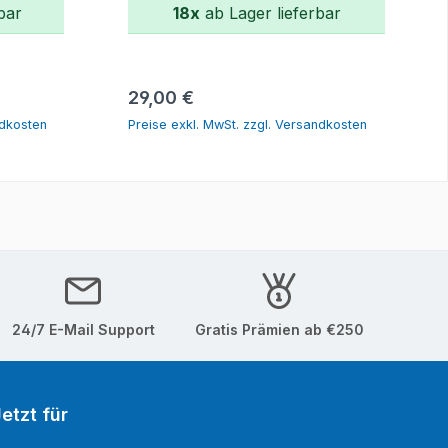
bar
18x
ab Lager lieferbar
orb
In den Warenkorb
Regulärer Preis:
29,00 €
ndkosten
Preise exkl. MwSt. zzgl. Versandkosten
24/7 E-Mail Support
Gratis Prämien ab €250
etzt für