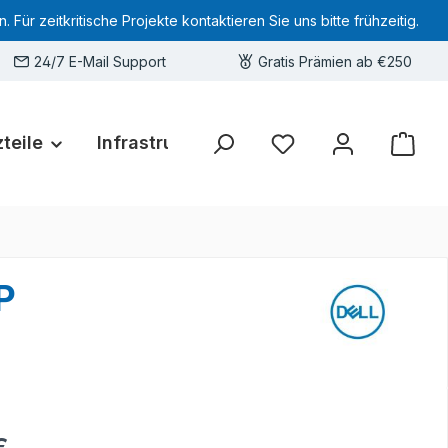
 zeitkritische Projekte kontaktieren Sie uns bitte frühzeitig.
24/7 E-Mail Support
Gratis Prämien ab €250
teile
Infrastruktur
Hardware-Deals
Sie haben 0 Produkte 
P