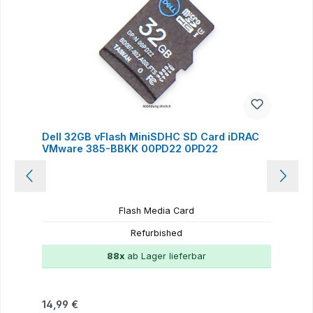
Dell 32GB vFlash MiniSDHC SD Card iDRAC
VMware 385-BBKK 00PD22 0PD22
Flash Media Card
Refurbished
88x
ab Lager lieferbar
Regulärer Preis:
14,99 €