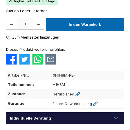
Verfügbar, Lieferzeit: 1-3 Tage
36x
ab Lager lieferbar
Produkt Anzahl: Gib den gewünschten Wert ein oder benutze die Schaltflächen um die Anza
In den Warenkorb
Zum Merkzettel hinzufügen
Dieses Produkt weiterempfehlen:
Artikel-Nr.:
0H1H8M-REF
Teilenummer:
H1H8M
Zustand:
Refurbished
Garantie:
1 Jahr Gewährleistung
Individuelle Beratung