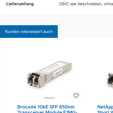
Lieferumfang
GBIC wie beschrieben, ohne
Kunden interessiert auch
Produktgalerie überspringen
Brocade 1GbE SFP 850nm
NetAp
Transceiver Module E1MG-
Short 