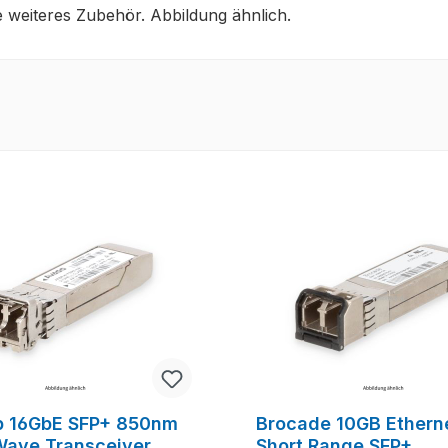
 weiteres Zubehör. Abbildung ähnlich.
p 16GbE SFP+ 850nm
Brocade 10GB Ethern
Wave Transceiver
Short Range SFP+