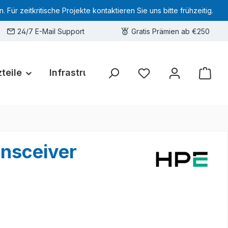
 zeitkritische Projekte kontaktieren Sie uns bitte frühzeitig.
24/7 E-Mail Support
Gratis Prämien ab €250
teile
Infrastruktur
Hardware-Deals
Sie haben 0 Produkte 
nsceiver