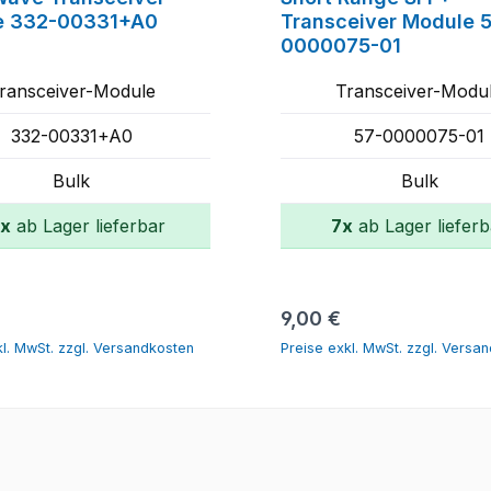
e 332-00331+A0
Transceiver Module 
0000075-01
ransceiver-Module
Transceiver-Modu
332-00331+A0
57-0000075-01
Bulk
Bulk
x
ab Lager lieferbar
7x
ab Lager lieferb
In den Warenkorb
In den Warenko
er Preis:
Regulärer Preis:
9,00 €
kl. MwSt. zzgl. Versandkosten
Preise exkl. MwSt. zzgl. Versa