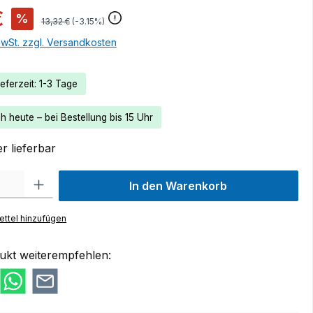
€
%
13,32 €
(-3.15%)
MwSt. zzgl. Versandkosten
eferzeit: 1-3 Tage
 heute – bei Bestellung bis 15 Uhr
r lieferbar
 Gib den gewünschten Wert ein oder benutze die Schaltflächen um die Anzah
In den Warenkorb
ttel hinzufügen
ukt weiterempfehlen: