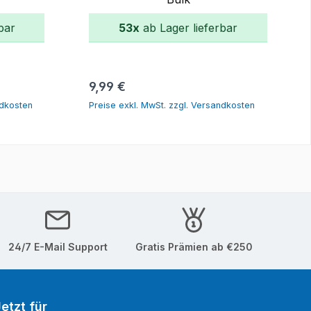
bar
53x
ab Lager lieferbar
orb
In den Warenkorb
Regulärer Preis:
9,99 €
ndkosten
Preise exkl. MwSt. zzgl. Versandkosten
24/7 E-Mail Support
Gratis Prämien ab €250
etzt für