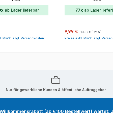
0x
ab Lager lieferbar
77x
ab Lager liefer
In den Warenkorb
In den Warenk
Regulärer Preis:
r Preis:
Verkaufspreis:
9,99 €
13,32 €
(-25%)
l. MwSt. zzgl. Versandkosten
Preise exkl. MwSt. zzgl. Versa
Nur für gewerbliche Kunden & öffentliche Auftraggeber
 Willkommensrabatt (ab €100 Bestellwert) wartet: J