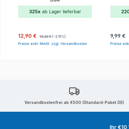
325x
ab Lager lieferbar
22
In den Warenkorb
Regulärer Preis:
Verkaufspreis:
Reguläre
12,90 €
9,99 €
13,32 €
(-3.15%)
Preise exkl. MwSt. zzgl. Versandkosten
Preise exk
Versandkostenfrei ab €500 (Standard-Paket DE)
Ihr €10