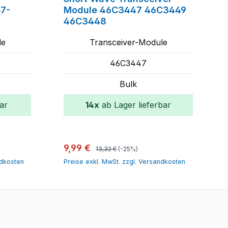
57-
Module 46C3447 46C3449
46C3448
le
Transceiver-Module
46C3447
Bulk
ar
14x
ab Lager lieferbar
rb
In den Warenkorb
Regulärer Preis:
Verkaufspreis:
9,99 €
13,32 €
(-25%)
ndkosten
Preise exkl. MwSt. zzgl. Versandkosten