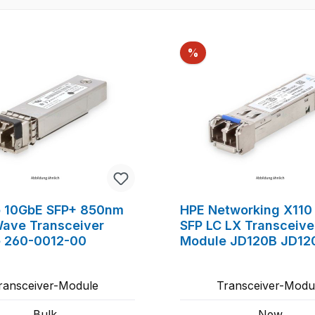
Rabatt
%
o 10GbE SFP+ 850nm
HPE Networking X110
Wave Transceiver
SFP LC LX Transceive
 260-0012-00
Module JD120B JD12
ransceiver-Module
Transceiver-Modu
Bulk
New