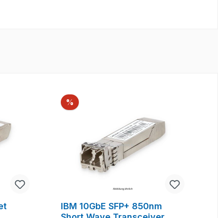
Rabatt
%
et
IBM 10GbE SFP+ 850nm
Short Wave Transceiver