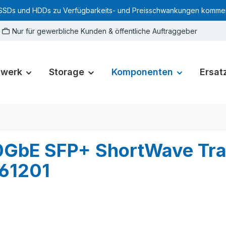
SSDs und HDDs zu Verfügbarkeits- und Preisschwankungen kommen. Für
Nur für gewerbliche Kunden & öffentliche Auftraggeber
zwerk
Storage
Komponenten
Ersatz
0GbE SFP+ ShortWave Tra
61201