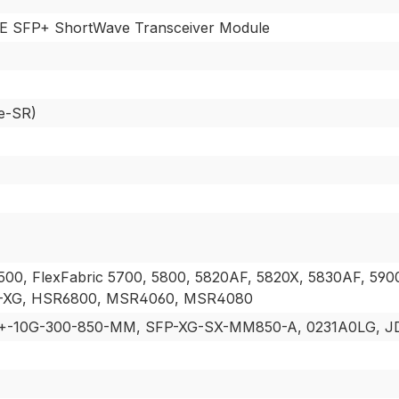
E SFP+ ShortWave Transceiver Module
se-SR)
00, FlexFabric 5700, 5800, 5820AF, 5820X, 5830AF, 5900
02-XG, HSR6800, MSR4060, MSR4080
P+-10G-300-850-MM, SFP-XG-SX-MM850-A, 0231A0LG, J