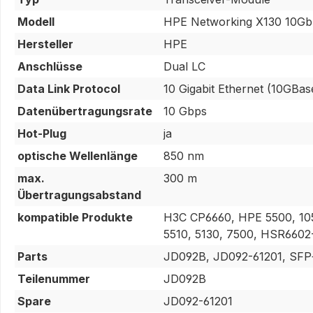
Modell
HPE Networking X130 10Gb
Hersteller
HPE
Anschlüsse
Dual LC
Data Link Protocol
10 Gigabit Ethernet (10GBa
Datenübertragungsrate
10 Gbps
Hot-Plug
ja
optische Wellenlänge
850 nm
max.
300 m
Übertragungsabstand
kompatible Produkte
H3C CP6660, HPE 5500, 105
5510, 5130, 7500, HSR66
Parts
JD092B, JD092-61201, SF
Teilenummer
JD092B
Spare
JD092-61201