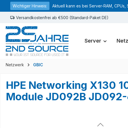
Wichtiger Hinweis:
Aktuell kann es bei Server-RAM, CPUs, 
springen
Zur Hauptnavigation springen
Versandkostenfrei ab €500 (Standard-Paket DE)
Server
Net
Netzwerk
GBIC
HPE Networking X130 1
Module JD092B JD092-