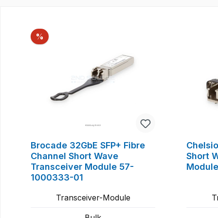
Produktgalerie überspringen
Rabatt
%
Brocade 32GbE SFP+ Fibre
Chelsi
Channel Short Wave
Short 
Transceiver Module 57-
Module
1000333-01
Transceiver-Module
T
Bulk