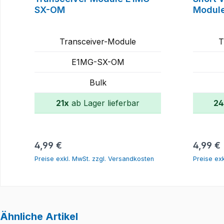
SX-OM
Modul
Transceiver-Module
T
E1MG-SX-OM
Bulk
21x
ab Lager lieferbar
24
In den Warenkorb
Regulärer Preis:
Regulär
4,99 €
4,99 €
Preise exkl. MwSt. zzgl. Versandkosten
Preise ex
Ähnliche Artikel