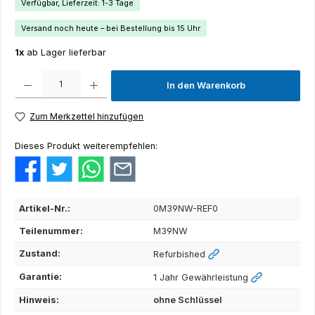
Verfügbar, Lieferzeit: 1-3 Tage
Versand noch heute – bei Bestellung bis 15 Uhr
1x
ab Lager lieferbar
Produkt Anzahl: Gib den gewünschten Wert ein oder benutze die Schaltflächen um die Anza
In den Warenkorb
Zum Merkzettel hinzufügen
Dieses Produkt weiterempfehlen:
Artikel-Nr.:
0M39NW-REF0
Teilenummer:
M39NW
Zustand:
Refurbished
Garantie:
1 Jahr Gewährleistung
Hinweis:
ohne Schlüssel