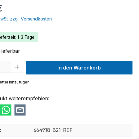
€
MwSt. zzgl. Versandkosten
eferzeit: 1-3 Tage
lieferbar
 Gib den gewünschten Wert ein oder benutze die Schaltflächen um die Anzah
In den Warenkorb
ttel hinzufügen
ukt weiterempfehlen:
:
664918-B21-REF