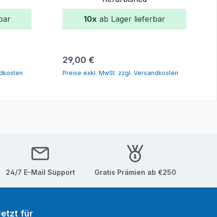
bar
10x
ab Lager lieferbar
orb
In den Warenkorb
Regulärer Preis:
29,00 €
ndkosten
Preise exkl. MwSt. zzgl. Versandkosten
24/7 E-Mail Support
Gratis Prämien ab €250
etzt für