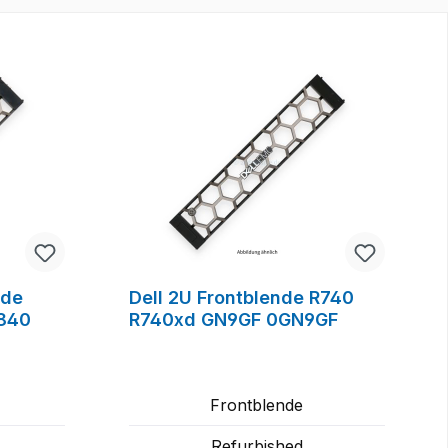
nde
Dell 2U Frontblende R740
840
R740xd GN9GF 0GN9GF
Frontblende
Refurbished