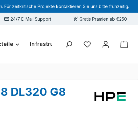
 zeitkritische Projekte kontaktieren Sie uns bitte frühzeitig.
24/7 E-Mail Support
Gratis Prämien ab €250
teile
Infrastruktur
Hardware-Deals
Sie haben 0 Produkte 
 G8 DL320 G8