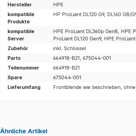
Hersteller
HPE
kompatible
HP ProLiant DL120 G9, DL160 G8/G
Produkte
kompatible
HPE ProLiant DL360p Gen8, HPE P
Server
ProLiant DL120 Gen9, HPE ProLian
Zubehör
inkl. Schlüssel
Parts
664918-B21, 675044-001
Teilenummer
664918-B21
Spare
675044-001
Lieferumfang
Frontblende wie beschrieben, ohne 
Ähnliche Artikel