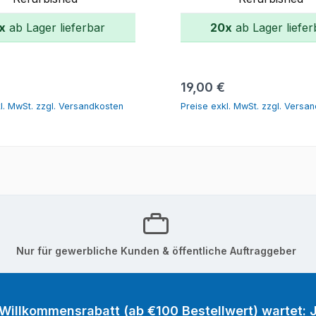
x
ab Lager lieferbar
20x
ab Lager liefer
In den Warenkorb
In den Warenk
r Preis:
Regulärer Preis:
19,00 €
l. MwSt. zzgl. Versandkosten
Preise exkl. MwSt. zzgl. Versa
Nur für gewerbliche Kunden & öffentliche Auftraggeber
 Willkommensrabatt (ab €100 Bestellwert) wartet: J