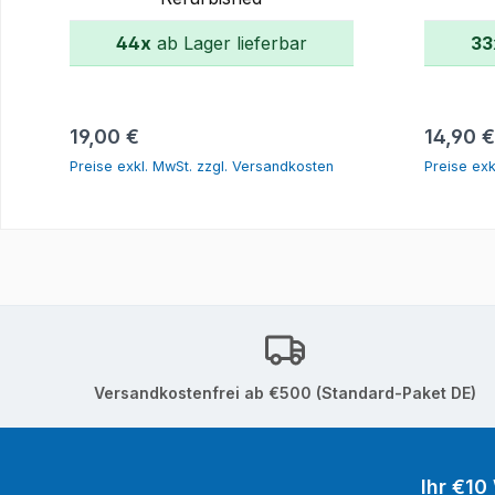
44x
ab Lager lieferbar
33
In den Warenkorb
Regulärer Preis:
Reguläre
19,00 €
14,90 €
Preise exkl. MwSt. zzgl. Versandkosten
Preise exk
Versandkostenfrei ab €500 (Standard-Paket DE)
Ihr €10