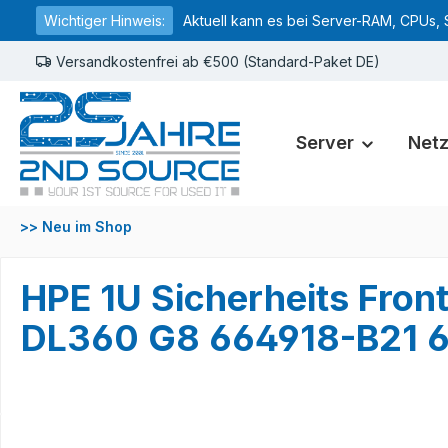
Wichtiger Hinweis:
Aktuell kann es bei Server-RAM, CPUs, 
springen
Zur Hauptnavigation springen
Versandkostenfrei ab €500 (Standard-Paket DE)
Server
Net
>> Neu im Shop
HPE 1U Sicherheits Fro
DL360 G8 664918-B21 