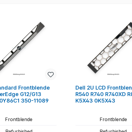
tandard Frontblende
Dell 2U LCD Frontble
erEdge G12/G13
R540 R740 R740XD R
0Y86C1 350-11089
K5X43 0K5X43
Frontblende
Frontblende
Refurbished
Refurbished