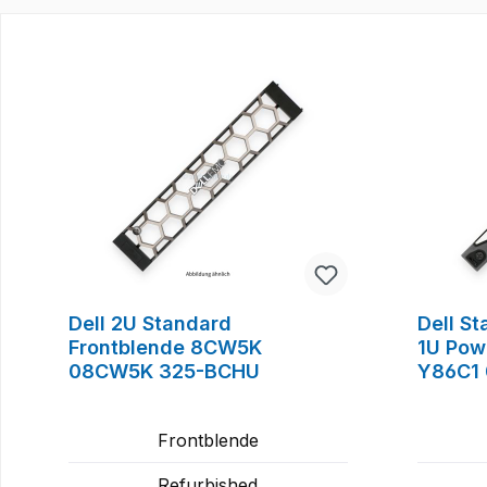
Produktgalerie überspringen
Dell 2U Standard
Dell S
Frontblende 8CW5K
1U Pow
08CW5K 325-BCHU
Y86C1 
Frontblende
Refurbished