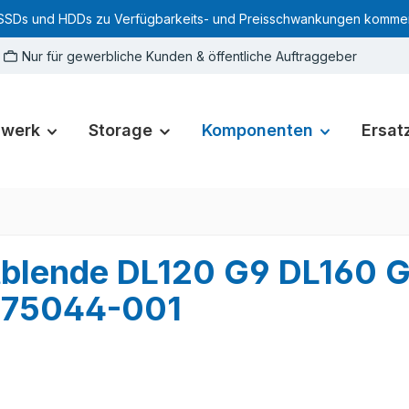
SSDs und HDDs zu Verfügbarkeits- und Preisschwankungen kommen. Für
Nur für gewerbliche Kunden & öffentliche Auftraggeber
zwerk
Storage
Komponenten
Ersatz
ntblende DL120 G9 DL160
675044-001