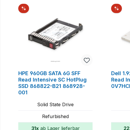
Rabatt
Raba
%
%
HPE 960GB SATA 6G SFF
Dell 1
Read Intensive SC HotPlug
Read I
SSD 868822-B21 868928-
0V7HC
001
Solid State Drive
Refurbished
31x
ab Lager lieferbar
22