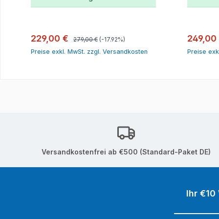
In den Warenkorb
Regulärer Preis:
Verkaufspreis:
Verkauf
229,00 €
249,00
279,00 €
(-17.92%)
Preise exkl. MwSt. zzgl. Versandkosten
Preise exk
Versandkostenfrei ab €500 (Standard-Paket DE)
Ihr €10