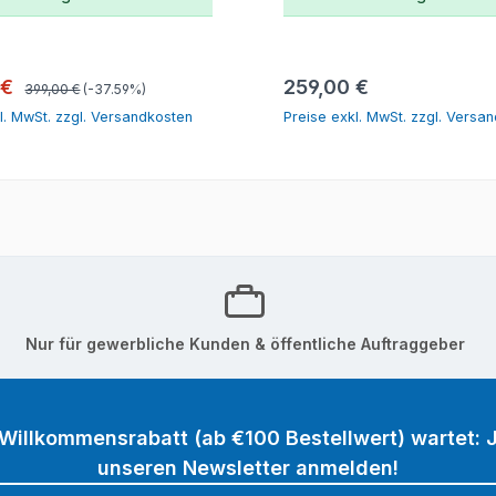
In den Warenkorb
In den Warenk
Regulärer Preis:
spreis:
Regulärer Preis:
 €
259,00 €
399,00 €
(-37.59%)
l. MwSt. zzgl. Versandkosten
Preise exkl. MwSt. zzgl. Versa
Nur für gewerbliche Kunden & öffentliche Auftraggeber
 Willkommensrabatt (ab €100 Bestellwert) wartet: J
unseren Newsletter anmelden!