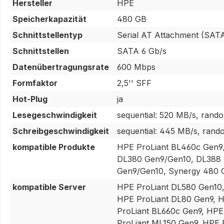
Hersteller
HPE
Speicherkapazität
480 GB
Schnittstellentyp
Serial AT Attachment (SATA I
Schnittstellen
SATA 6 Gb/s
Datenübertragungsrate
600 Mbps
Formfaktor
2,5'' SFF
Hot-Plug
ja
Lesegeschwindigkeit
sequential: 520 MB/s, rand
Schreibgeschwindigkeit
sequential: 445 MB/s, rand
kompatible Produkte
HPE ProLiant BL460c Gen9
DL380 Gen9/Gen10, DL388 
Gen9/Gen10, Synergy 480 
kompatible Server
HPE ProLiant DL580 Gen10,
HPE ProLiant DL80 Gen9, H
ProLiant BL660c Gen9, HPE
ProLiant ML150 Gen9, HPE 