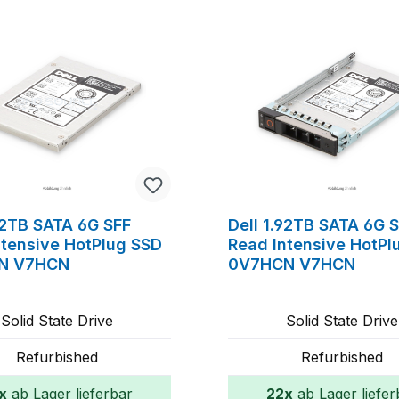
tt
.92TB SATA 6G SFF
Dell 1.92TB SATA 6G 
ntensive HotPlug SSD
Read Intensive HotPl
N V7HCN
0V7HCN V7HCN
Solid State Drive
Solid State Drive
Refurbished
Refurbished
x
ab Lager lieferbar
22x
ab Lager liefer