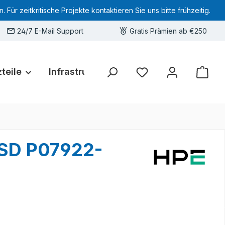
 zeitkritische Projekte kontaktieren Sie uns bitte frühzeitig.
24/7 E-Mail Support
Gratis Prämien ab €250
teile
Infrastruktur
Hardware-Deals
Sie haben 0 Produkte 
SSD P07922-