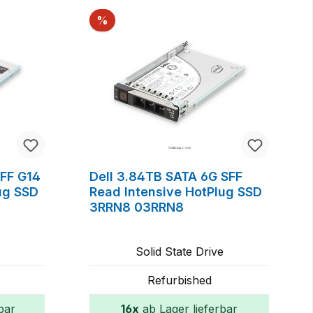
Rabatt
%
SFF G14
Dell 3.84TB SATA 6G SFF
ug SSD
Read Intensive HotPlug SSD
3RRN8 03RRN8
Solid State Drive
Refurbished
bar
16x
ab Lager lieferbar