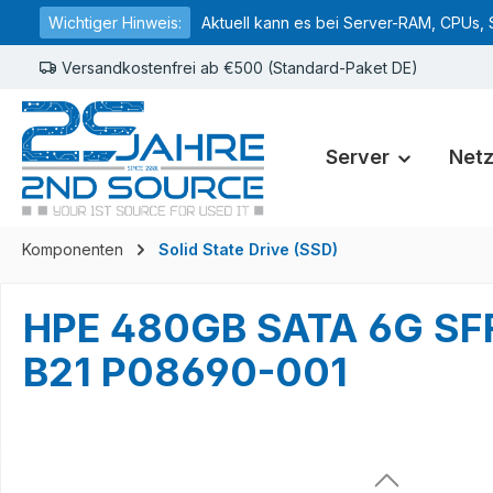
Wichtiger Hinweis:
Aktuell kann es bei Server-RAM, CPUs, 
springen
Zur Hauptnavigation springen
Versandkostenfrei ab €500 (Standard-Paket DE)
Server
Net
Komponenten
Solid State Drive (SSD)
HPE 480GB SATA 6G SFF
B21 P08690-001