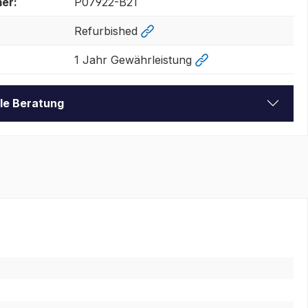
er:
P07922-B21
Refurbished
1 Jahr Gewährleistung
lle Beratung