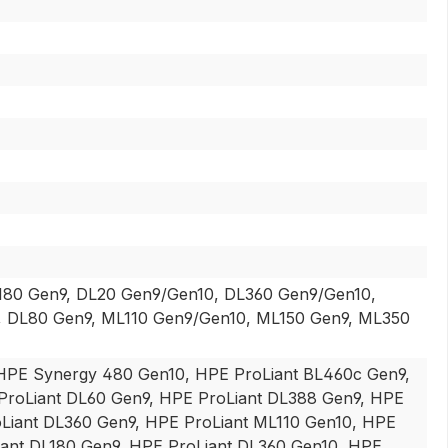
180 Gen9, DL20 Gen9/Gen10, DL360 Gen9/Gen10,
, DL80 Gen9, ML110 Gen9/Gen10, ML150 Gen9, ML350
 HPE Synergy 480 Gen10, HPE ProLiant BL460c Gen9,
ProLiant DL60 Gen9, HPE ProLiant DL388 Gen9, HPE
oLiant DL360 Gen9, HPE ProLiant ML110 Gen10, HPE
iant DL180 Gen9, HPE ProLiant DL360 Gen10, HPE