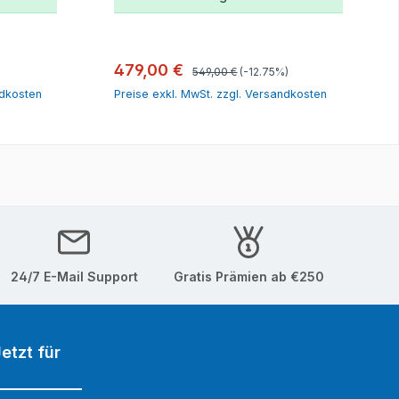
orb
In den Warenkorb
Regulärer Preis:
Verkaufspreis:
479,00 €
549,00 €
(-12.75%)
ndkosten
Preise exkl. MwSt. zzgl. Versandkosten
24/7 E-Mail Support
Gratis Prämien ab €250
etzt für