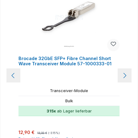
Brocade 32GbE SFP+ Fibre Channel Short
Wave Transceiver Module 57-1000333-01
Transceiver-Module
Bulk
315x
ab Lager lieferbar
Verkaufspreis:
Regulärer Preis:
12,90 €
13,32 €
(-3.15%)