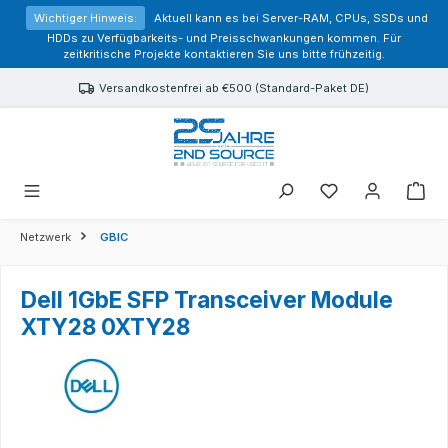
alt springen
Wichtiger Hinweis:
Aktuell kann es bei Server-RAM, CPUs, SSDs und
HDDs zu Verfügbarkeits- und Preisschwankungen kommen. Für
zeitkritische Projekte kontaktieren Sie uns bitte frühzeitig.
Versandkostenfrei ab €500 (Standard-Paket DE)
Sie haben 0 Prod
Netzwerk
GBIC
Dell 1GbE SFP Transceiver Module
XTY28 0XTY28