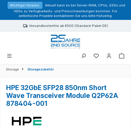
alt springen
Wichtiger Hinweis:
Aktuell kann es bei Server-RAM, CPUs, SSDs und
HDDs zu Verfügbarkeits- und Preisschwankungen kommen. Für
zeitkritische Projekte kontaktieren Sie uns bitte frühzeitig.
Versandkostenfrei ab €500 (Standard-Paket DE)
Sie haben 0 Prod
Storage
Storagezubehör
HPE 32GbE SFP28 850nm Short
Wave Transceiver Module Q2P62A
878404-001