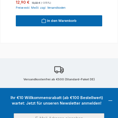
Verkaufspreis:
Regulärer Preis:
12,90 €
13,32 €
(-3.15%)
Preise exkl. MwSt. zzgl. Versandkosten
In den Warenkorb
Versandkostenfrei ab €500 (Standard-Paket DE)
Ihr €10 Willkommensrabatt (ab €100 Bestellwert)
wartet: Jetzt für unseren Newsletter anmelden!