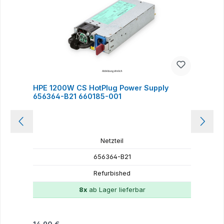
HPE 1200W CS HotPlug Power Supply
H
656364-B21 660185-001
Netzteil
656364-B21
Refurbished
8x
ab Lager lieferbar
Regulärer Preis:
R