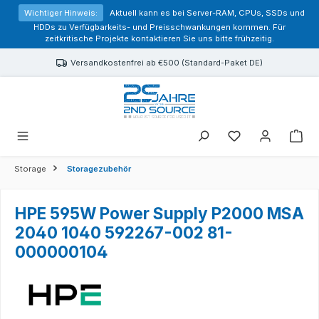
alt springen
Wichtiger Hinweis:
Aktuell kann es bei Server-RAM, CPUs, SSDs und
HDDs zu Verfügbarkeits- und Preisschwankungen kommen. Für
zeitkritische Projekte kontaktieren Sie uns bitte frühzeitig.
Versandkostenfrei ab €500 (Standard-Paket DE)
Sie haben 0 Prod
Storage
Storagezubehör
HPE 595W Power Supply P2000 MSA
2040 1040 592267-002 81-
000000104