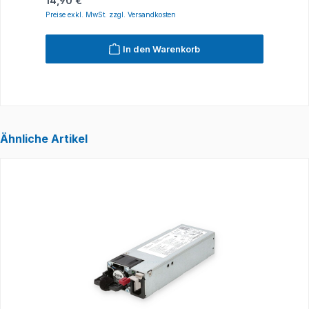
14,90 €
1
Preise exkl. MwSt. zzgl. Versandkosten
P
In den Warenkorb
Ähnliche Artikel
Produktgalerie überspringen