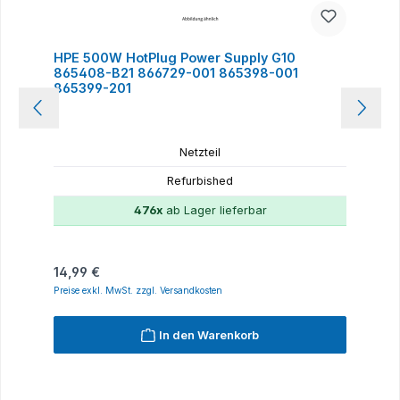
HPE 500W HotPlug Power Supply G10
865408-B21 866729-001 865398-001
865399-201
Netzteil
Refurbished
476x
ab Lager lieferbar
Regulärer Preis:
14,99 €
Preise exkl. MwSt. zzgl. Versandkosten
In den Warenkorb