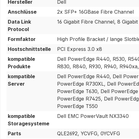
Hersteller
Dell
Anschlüsse
2x SFP+ 16GBase Fibre Channel
Data Link
16 Gigabit Fibre Channel, 8 Gigabi
Protocol
Formfaktor
High Profile Bracket / lange Slotb
Hostschnittstelle
PCI Express 3.0 x8
kompatible
Dell PowerEdge R440, R530, R540
Produkte
R830, R840, R930, R940, R940xa
kompatible
Dell PowerEdge R440, Dell Power
Server
PowerEdge R730XL, Dell PowerEdg
PowerEdge T630, Dell PowerEdge 
PowerEdge R7425, Dell PowerEdge
PowerEdge T550
kompatible
Dell EMC PowerVault NX3340
Storagesysteme
Parts
QLE2692, YCVFG, 0YCVFG