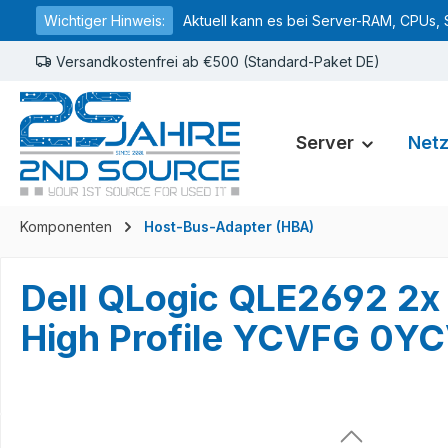
Wichtiger Hinweis:
Aktuell kann es bei Server-RAM, CPUs, 
springen
Zur Hauptnavigation springen
Versandkostenfrei ab €500 (Standard-Paket DE)
Server
Net
Komponenten
Host-Bus-Adapter (HBA)
Dell QLogic QLE2692 2x
High Profile YCVFG 0Y