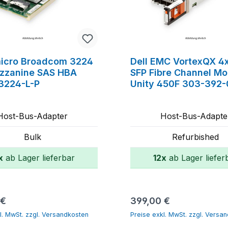
icro Broadcom 3224
Dell EMC VortexQX 4
zzanine SAS HBA
SFP Fibre Channel Mo
3224-L-P
Unity 450F 303-392
Host-Bus-Adapter
Host-Bus-Adapte
Bulk
Refurbished
x
ab Lager lieferbar
12x
ab Lager liefer
In den Warenkorb
In den Warenk
r Preis:
Regulärer Preis:
 €
399,00 €
l. MwSt. zzgl. Versandkosten
Preise exkl. MwSt. zzgl. Versa