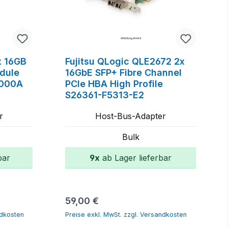
x 16GB
Fujitsu QLogic QLE2672 2x
dule
16GbE SFP+ Fibre Channel
-000A
PCIe HBA High Profile
S26361-F5313-E2
r
Host-Bus-Adapter
Bulk
bar
9x
ab Lager lieferbar
orb
In den Warenkorb
Regulärer Preis:
59,00 €
ndkosten
Preise exkl. MwSt. zzgl. Versandkosten