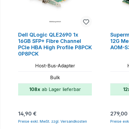
Dell QLogic QLE2690 1x
Superm
16GB SFP+ Fibre Channel
12G Me
PCIe HBA High Profile P8PCK
AOM-S
0P8PCK
Host-Bus-Adapter
Bulk
108x
ab Lager lieferbar
12
In den Warenkorb
Regulärer Preis:
Reguläre
14,90 €
279,00
Preise exkl. MwSt. zzgl. Versandkosten
Preise exk