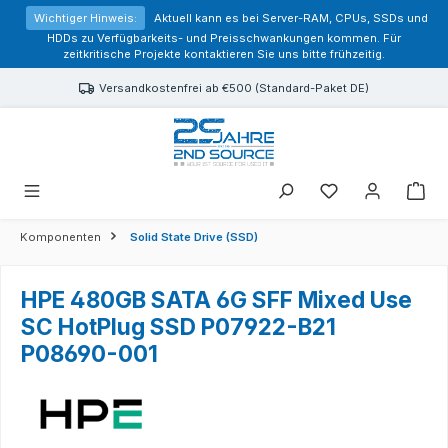
alt springen
Wichtiger Hinweis:
Aktuell kann es bei Server-RAM, CPUs, SSDs und
HDDs zu Verfügbarkeits- und Preisschwankungen kommen. Für
zeitkritische Projekte kontaktieren Sie uns bitte frühzeitig.
Versandkostenfrei ab €500 (Standard-Paket DE)
Sie haben 0 Prod
Komponenten
Solid State Drive (SSD)
HPE 480GB SATA 6G SFF Mixed Use
SC HotPlug SSD P07922-B21
P08690-001