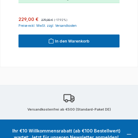
Verkaufspreis:
Regulärer Preis:
229,00 €
279,00 €
(-17.92%)
Preise exkl. MwSt. zzgl. Versandkosten
In den Warenkorb
Versandkostenfrei ab €500 (Standard-Paket DE)
Ihr €10 Willkommensrabatt (ab €100 Bestellwert)
wartet: Jetzt für unseren Newsletter anmelden!