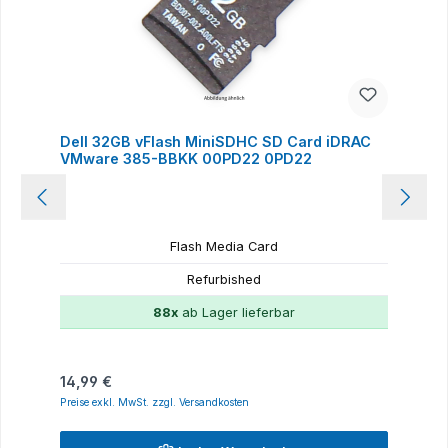
Dell 32GB vFlash MiniSDHC SD Card iDRAC
VMware 385-BBKK 00PD22 0PD22
Flash Media Card
Refurbished
88x
ab Lager lieferbar
Regulärer Preis:
14,99 €
Preise exkl. MwSt. zzgl. Versandkosten