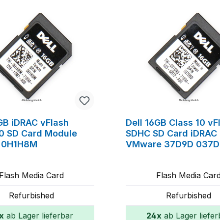
6GB iDRAC vFlash
Dell 16GB Class 10 vF
10 SD Card Module
SDHC SD Card iDRAC
 0H1H8M
VMware 37D9D 037
Flash Media Card
Flash Media Car
Refurbished
Refurbished
x
ab Lager lieferbar
24x
ab Lager liefer