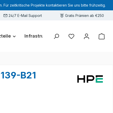
 zeitkritische Projekte kontaktieren Sie uns bitte frühzeitig.
24/7 E-Mail Support
Gratis Prämien ab €250
teile
Infrastruktur
Hardware-Deals
Sie haben 0 Produkte 
0139-B21