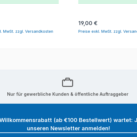
In den Warenkorb
In den Warenk
r Preis:
Regulärer Preis:
€
19,00 €
l. MwSt. zzgl. Versandkosten
Preise exkl. MwSt. zzgl. Versa
Nur für gewerbliche Kunden & öffentliche Auftraggeber
 Willkommensrabatt (ab €100 Bestellwert) wartet: J
unseren Newsletter anmelden!