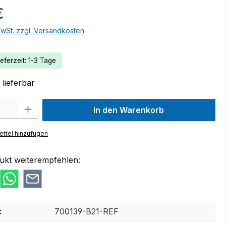
€
MwSt. zzgl. Versandkosten
eferzeit: 1-3 Tage
lieferbar
 Gib den gewünschten Wert ein oder benutze die Schaltflächen um die Anzah
In den Warenkorb
ttel hinzufügen
ukt weiterempfehlen:
:
700139-B21-REF