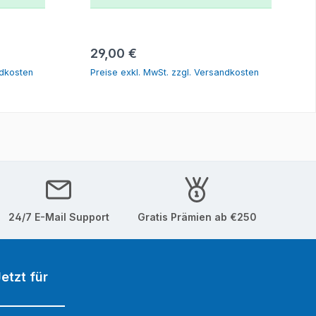
orb
In den Warenkorb
Regulärer Preis:
29,00 €
ndkosten
Preise exkl. MwSt. zzgl. Versandkosten
24/7 E-Mail Support
Gratis Prämien ab €250
etzt für