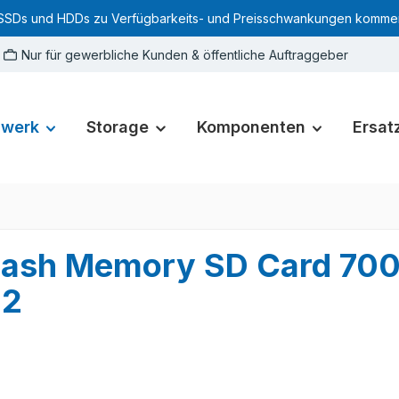
SSDs und HDDs zu Verfügbarkeits- und Preisschwankungen kommen. Für
Nur für gewerbliche Kunden & öffentliche Auftraggeber
zwerk
Storage
Komponenten
Ersatz
lash Memory SD Card 70
02