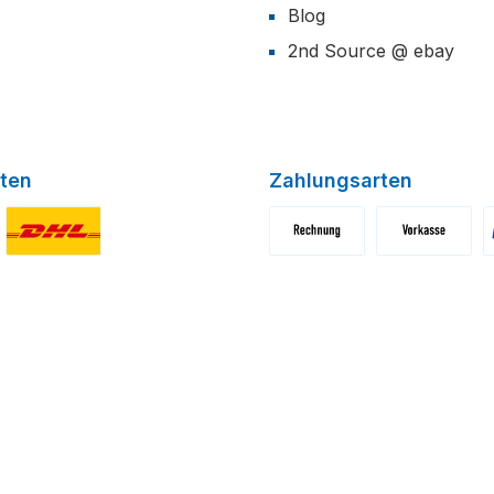
Blog
2nd Source @ ebay
ten
Zahlungsarten
niertes Bild 1
Benutzerdefiniertes Bild 2
Benutzerdefiniertes Bild 1
Benutzerdefini
B