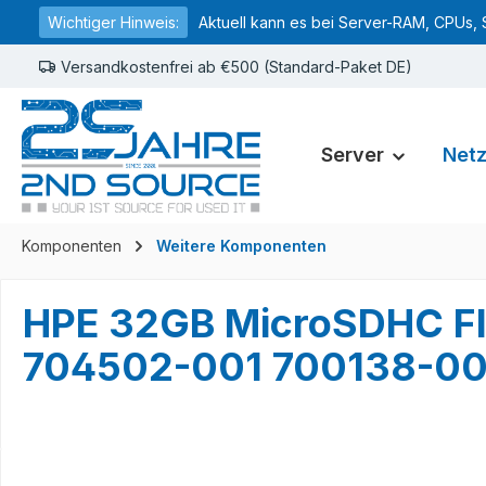
Wichtiger Hinweis:
Aktuell kann es bei Server-RAM, CPUs, 
springen
Zur Hauptnavigation springen
Versandkostenfrei ab €500 (Standard-Paket DE)
Server
Net
Komponenten
Weitere Komponenten
HPE 32GB MicroSDHC F
704502-001 700138-0