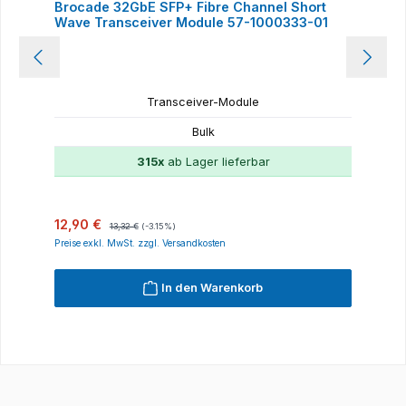
Brocade 32GbE SFP+ Fibre Channel Short
Wave Transceiver Module 57-1000333-01
Transceiver-Module
Bulk
315x
ab Lager lieferbar
Verkaufspreis:
Regulärer Preis:
12,90 €
13,32 €
(-3.15%)
Preise exkl. MwSt. zzgl. Versandkosten
In den Warenkorb