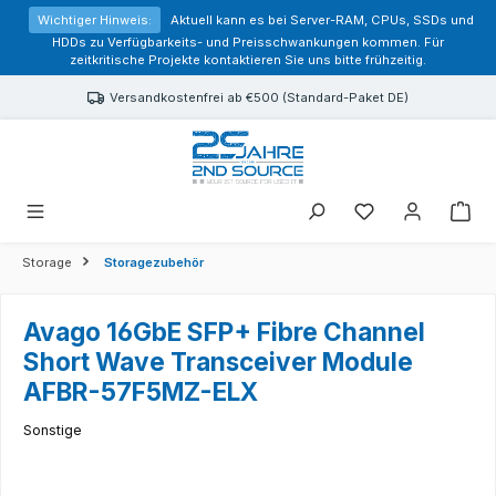
alt springen
Wichtiger Hinweis:
Aktuell kann es bei Server-RAM, CPUs, SSDs und
HDDs zu Verfügbarkeits- und Preisschwankungen kommen. Für
zeitkritische Projekte kontaktieren Sie uns bitte frühzeitig.
Versandkostenfrei ab €500 (Standard-Paket DE)
Sie haben 0 Prod
Storage
Storagezubehör
Avago 16GbE SFP+ Fibre Channel
Short Wave Transceiver Module
AFBR-57F5MZ-ELX
Sonstige