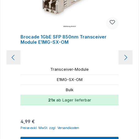
Brocade 1GbE SFP 850nm Transceiver
Module E1MG-SX-OM
Transceiver-Module
E1MG-SX-OM
Bulk
21x
ab Lager lieferbar
Regulärer Preis:
R
4,99 €
4
Preise exkl. MwSt. zzgl. Versandkosten
P