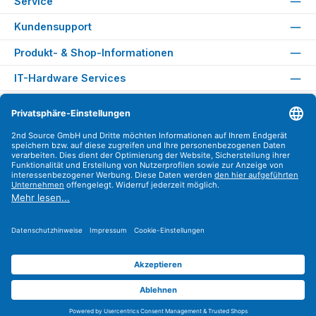
Service
Kundensupport
Produkt- & Shop-Informationen
IT-Hardware Services
Rechtliches
Versandarten
Zahlungsarten
Sicher Einkaufen
Find us on
Instagram
YouTube
WhatsApp
LinkedIn
Xing
Alle Preise exkl. gesetzl. Mehrwertsteuer zzgl.
Versandkosten
.
© 2026 2nd Source GmbH - Alle Rechte vorbehalten. Theme by
ThemeWare®