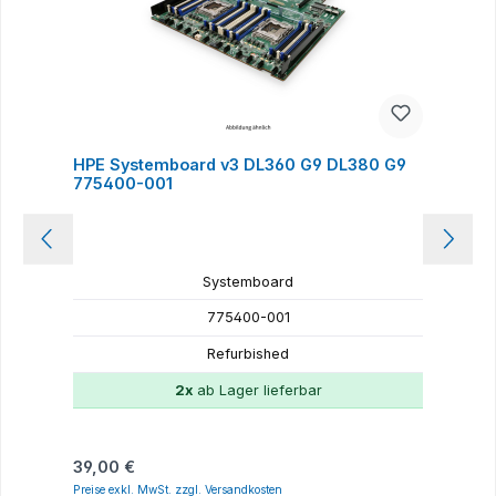
HPE Systemboard v3 DL360 G9 DL380 G9
775400-001
Systemboard
775400-001
Refurbished
2x
ab Lager lieferbar
Regulärer Preis:
R
39,00 €
4
Preise exkl. MwSt. zzgl. Versandkosten
P