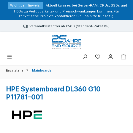
alt springen
Wichtiger Hinweis:
Aktuell kann es bei Server-RAM, CPUs, SSDs und
HDDs zu Verfügbarkeits- und Preisschwankungen kommen. Für
zeitkritische Projekte kontaktieren Sie uns bitte frühzeitig.
Versandkostenfrei ab €500 (Standard-Paket DE)
Sie haben 0 Prod
Ersatzteile
Mainboards
HPE Systemboard DL360 G10
P11781-001