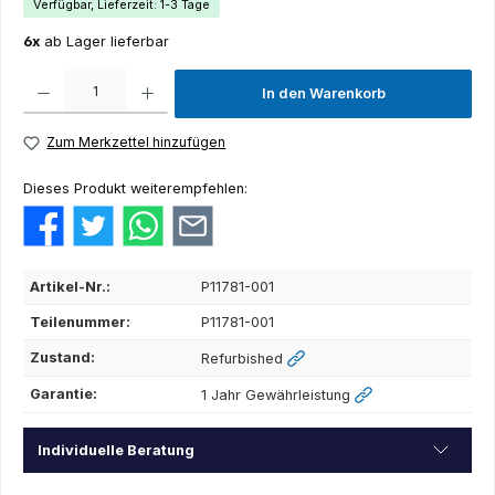
Verfügbar, Lieferzeit: 1-3 Tage
6x
ab Lager lieferbar
Produkt Anzahl: Gib den gewünschten Wert ein oder benutze die Schaltflächen um die Anza
In den Warenkorb
Zum Merkzettel hinzufügen
Dieses Produkt weiterempfehlen:
Artikel-Nr.:
P11781-001
Teilenummer:
P11781-001
Zustand:
Refurbished
Garantie:
1 Jahr Gewährleistung
Individuelle Beratung