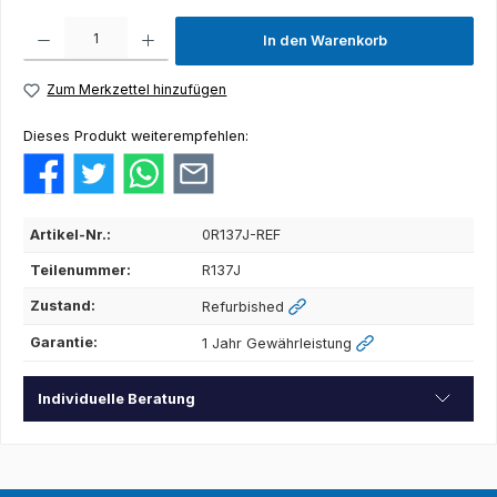
Produkt Anzahl: Gib den gewünschten Wert ein oder benutze die Schaltflächen um die Anza
In den Warenkorb
Zum Merkzettel hinzufügen
Dieses Produkt weiterempfehlen:
Artikel-Nr.:
0R137J-REF
Teilenummer:
R137J
Zustand:
Refurbished
Garantie:
1 Jahr Gewährleistung
Individuelle Beratung