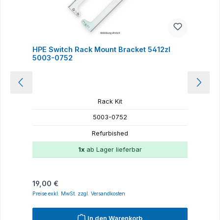
HPE Switch Rack Mount Bracket 5412zl
U
5003-0752
Rack Kit
5003-0752
Refurbished
1x
ab Lager lieferbar
Regulärer Preis:
R
19,00 €
1
Preise exkl. MwSt. zzgl. Versandkosten
P
In den Warenkorb