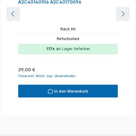
A3C40140106 A3C40170096
Rack Kit
Refurbished
117x
ab Lager lieferbar
Regulärer Preis:
39,00 €
Preise exkl. MwSt. zzgl. Versandkosten
In den Warenkorb