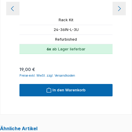
Rack Kit
24-36IN-L-3U
Refurbished
6x
ab Lager lieferbar
Regulärer Preis:
R
19,00 €
1
Preise exkl. MwSt. zzgl. Versandkosten
P
In den Warenkorb
Ähnliche Artikel