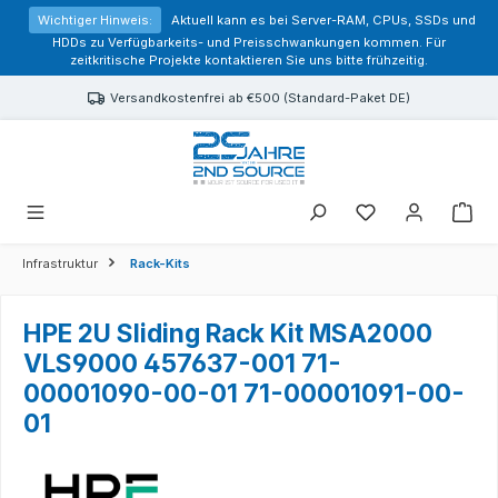
alt springen
Wichtiger Hinweis:
Aktuell kann es bei Server-RAM, CPUs, SSDs und
HDDs zu Verfügbarkeits- und Preisschwankungen kommen. Für
zeitkritische Projekte kontaktieren Sie uns bitte frühzeitig.
Versandkostenfrei ab €500 (Standard-Paket DE)
Sie haben 0 Prod
Infrastruktur
Rack-Kits
HPE 2U Sliding Rack Kit MSA2000
VLS9000 457637-001 71-
00001090-00-01 71-00001091-00-
01