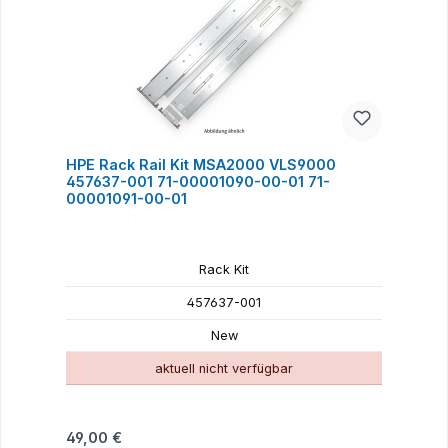
HPE Rack Rail Kit MSA2000 VLS9000
457637-001 71-00001090-00-01 71-
00001091-00-01
Rack Kit
457637-001
New
aktuell nicht verfügbar
Regulärer Preis:
49,00 €