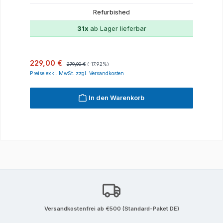
Refurbished
31x
ab Lager lieferbar
Verkaufspreis:
Regulärer Preis:
229,00 €
279,00 €
(-17.92%)
Preise exkl. MwSt. zzgl. Versandkosten
In den Warenkorb
Versandkostenfrei ab €500 (Standard-Paket DE)