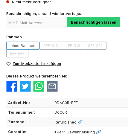
Nicht mehr verfügbar
Benachrichtigen, sobald wieder verfügbar
Benachrichtigen lassen
auswählen
Rahmen
ohne Rahmen
SFF G13
LFF G13
SFF G14
(Diese Option ist zurzeit nicht verfügbar.)
(Diese Option ist zurzeit nicht verfügbar.)
(Diese Option ist zurzeit nicht verfüg
(Diese Option ist zurzei
LFF G14
(Diese Option ist zurzeit nicht verfügbar.)
Zum Merkzettel hinzufügen
Dieses Produkt weiterempfehlen:
Artikel-Nr.:
0D6C0R-REF
Teilenummer:
D6C0R
Zustand:
Refurbished
Garantie:
1 Jahr Gewährleistung