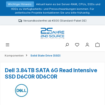
alt springen
Wichtiger Hinweis:
Aktuell kann es bei Server-RAM, CPUs, SSDs und
HDDs zu Verfügbarkeits- und Preisschwankungen kommen. Für
zeitkritische Projekte kontaktieren Sie uns bitte frühzeitig.
Versandkostenfrei ab €500 (Standard-Paket DE)
Sie haben 0 Prod
Komponenten
Solid State Drive (SSD)
Dell 3.84TB SATA 6G Read Intensive
SSD D6C0R 0D6C0R