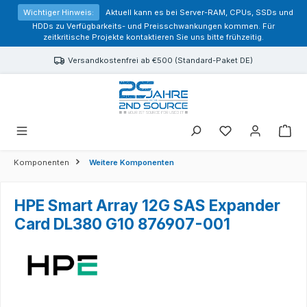
alt springen
Wichtiger Hinweis:
Aktuell kann es bei Server-RAM, CPUs, SSDs und
HDDs zu Verfügbarkeits- und Preisschwankungen kommen. Für
zeitkritische Projekte kontaktieren Sie uns bitte frühzeitig.
Versandkostenfrei ab €500 (Standard-Paket DE)
Sie haben 0 Prod
Komponenten
Weitere Komponenten
HPE Smart Array 12G SAS Expander
Card DL380 G10 876907-001