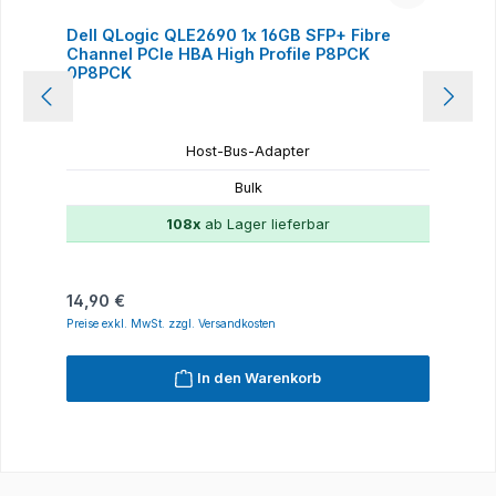
Dell QLogic QLE2690 1x 16GB SFP+ Fibre
Channel PCIe HBA High Profile P8PCK
0P8PCK
Host-Bus-Adapter
Bulk
108x
ab Lager lieferbar
Regulärer Preis:
14,90 €
Preise exkl. MwSt. zzgl. Versandkosten
In den Warenkorb