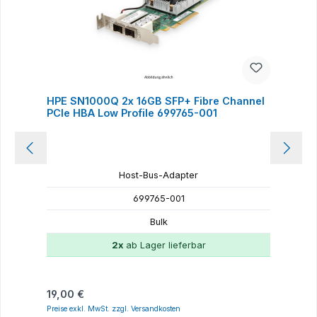
HPE SN1000Q 2x 16GB SFP+ Fibre Channel
H
PCIe HBA Low Profile 699765-001
P
Host-Bus-Adapter
699765-001
Bulk
2x
ab Lager lieferbar
Regulärer Preis:
R
19,00 €
2
Preise exkl. MwSt. zzgl. Versandkosten
P