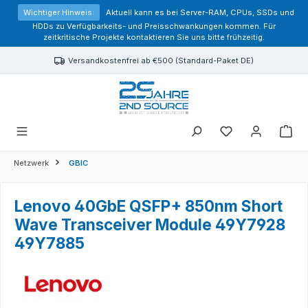
alt springen
Wichtiger Hinweis:
Aktuell kann es bei Server-RAM, CPUs, SSDs und
HDDs zu Verfügbarkeits- und Preisschwankungen kommen. Für
zeitkritische Projekte kontaktieren Sie uns bitte frühzeitig.
Versandkostenfrei ab €500 (Standard-Paket DE)
Sie haben 0 Prod
Netzwerk
GBIC
Lenovo 40GbE QSFP+ 850nm Short
Wave Transceiver Module 49Y7928
49Y7885