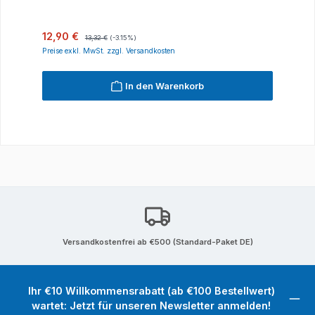
Verkaufspreis:
Regulärer Preis:
12,90 €
13,32 €
(-3.15%)
Preise exkl. MwSt. zzgl. Versandkosten
In den Warenkorb
Versandkostenfrei ab €500 (Standard-Paket DE)
Ihr €10 Willkommensrabatt (ab €100 Bestellwert)
wartet: Jetzt für unseren Newsletter anmelden!