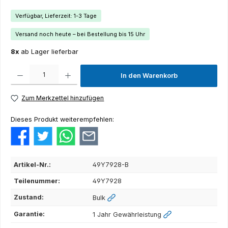
Verfügbar, Lieferzeit: 1-3 Tage
Versand noch heute – bei Bestellung bis 15 Uhr
8x
ab Lager lieferbar
Produkt Anzahl: Gib den gewünschten Wert ein oder benutze die Schaltflächen um die Anza
In den Warenkorb
Zum Merkzettel hinzufügen
Dieses Produkt weiterempfehlen:
Artikel-Nr.:
49Y7928-B
Teilenummer:
49Y7928
Zustand:
Bulk
Garantie:
1 Jahr Gewährleistung