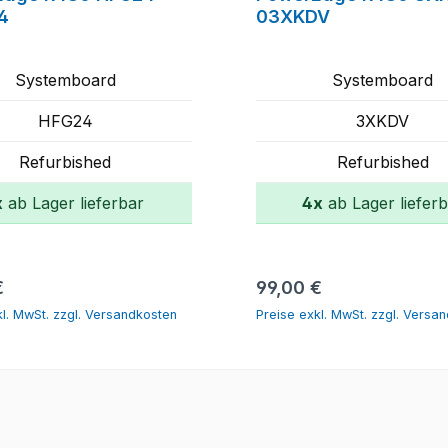
4
03XKDV
Systemboard
Systemboard
HFG24
3XKDV
Refurbished
Refurbished
x
ab Lager lieferbar
4x
ab Lager liefer
In den Warenkorb
In den Warenko
er Preis:
Regulärer Preis:
€
99,00 €
kl. MwSt. zzgl. Versandkosten
Preise exkl. MwSt. zzgl. Versa