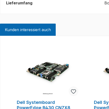
Lieferumfang
Bo
Kunden interessiert auch
Produktgalerie überspringen
Dell Systemboard
Dell S
PowerEdge R430 CN7X8
Power