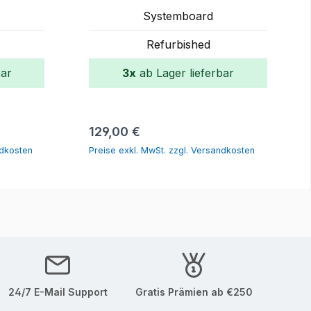
Systemboard
Refurbished
bar
3x
ab Lager lieferbar
orb
In den Warenkorb
Regulärer Preis:
129,00 €
ndkosten
Preise exkl. MwSt. zzgl. Versandkosten
24/7 E-Mail Support
Gratis Prämien ab €250