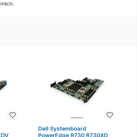
nlich.
Dell Systemboard
KDV
PowerEdge R730 R730XD