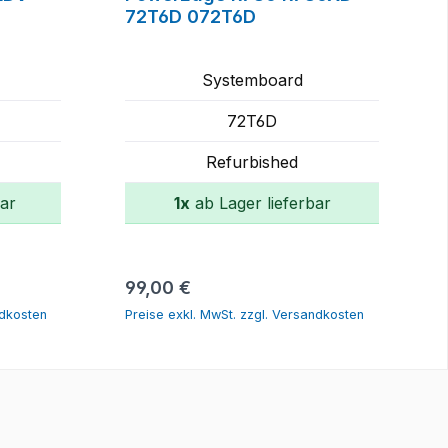
72T6D 072T6D
Systemboard
72T6D
Refurbished
bar
1x
ab Lager lieferbar
rb
In den Warenkorb
Regulärer Preis:
99,00 €
ndkosten
Preise exkl. MwSt. zzgl. Versandkosten