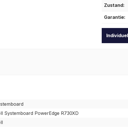
Zustand:
Garantie:
Individue
stemboard
ll Systemboard PowerEdge R730XD
ll