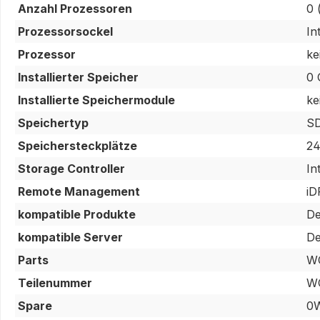
Anzahl Prozessoren
0 
Prozessorsockel
In
Prozessor
ke
Installierter Speicher
0 
Installierte Speichermodule
ke
Speichertyp
S
Speichersteckplätze
24
Storage Controller
In
Remote Management
i
kompatible Produkte
De
kompatible Server
De
Parts
W
Teilenummer
W
Spare
0