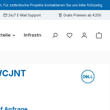
 zeitkritische Projekte kontaktieren Sie uns bitte frühzeitig.
24/7 E-Mail Support
Gratis Prämien ab €250
teile
Infrastruktur
Hardware-Deals
Sie haben 0 Produkte 
WCJNT
uf Anfrage