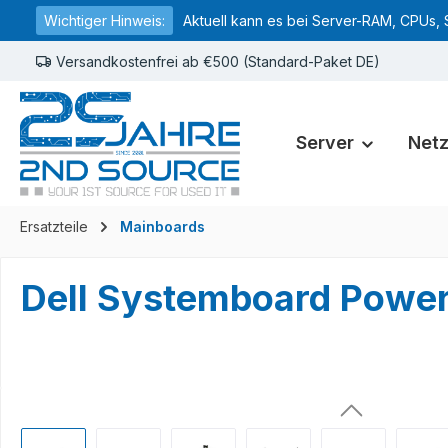
Wichtiger Hinweis:
Aktuell kann es bei Server-RAM, CPUs, 
springen
Zur Hauptnavigation springen
Versandkostenfrei ab €500 (Standard-Paket DE)
Server
Net
Ersatzteile
Mainboards
Dell Systemboard Pow
Bildergalerie überspringen