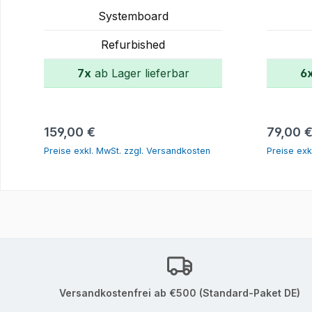
Systemboard
Refurbished
7x
ab Lager lieferbar
6
In den Warenkorb
Regulärer Preis:
Reguläre
159,00 €
79,00 
Preise exkl. MwSt. zzgl. Versandkosten
Preise exk
Versandkostenfrei ab €500 (Standard-Paket DE)