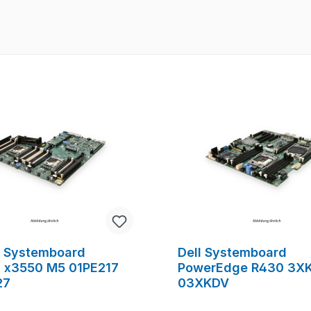
 Systemboard
Dell Systemboard
 x3550 M5 01PE217
PowerEdge R430 3X
27
03XKDV