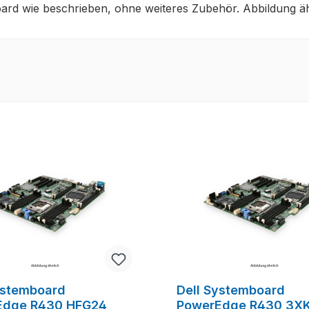
ard wie beschrieben, ohne weiteres Zubehör. Abbildung äh
ystemboard
Dell Systemboard
Edge R430 HFG24
PowerEdge R430 3X