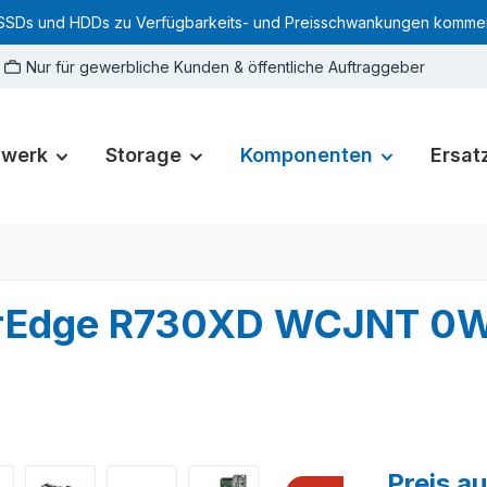
SSDs und HDDs zu Verfügbarkeits- und Preisschwankungen kommen. Für
Nur für gewerbliche Kunden & öffentliche Auftraggeber
zwerk
Storage
Komponenten
Ersatz
erEdge R730XD WCJNT 0
Preis a