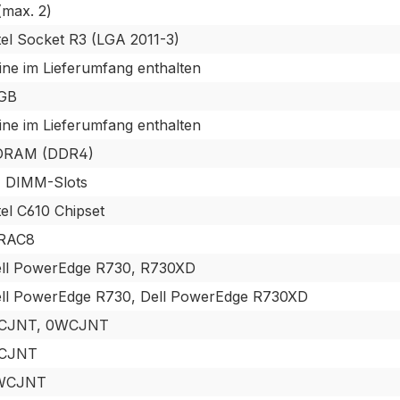
(max. 2)
tel Socket R3 (LGA 2011-3)
ine im Lieferumfang enthalten
GB
ine im Lieferumfang enthalten
DRAM (DDR4)
 DIMM-Slots
tel C610 Chipset
DRAC8
ll PowerEdge R730, R730XD
ll PowerEdge R730, Dell PowerEdge R730XD
CJNT, 0WCJNT
CJNT
WCJNT