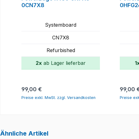
0CN7X8
0HFG2
Systemboard
CN7X8
Refurbished
2x
ab Lager lieferbar
1
In den Warenkorb
Regulärer Preis:
Regulär
99,00 €
99,00 
Preise exkl. MwSt. zzgl. Versandkosten
Preise ex
Ähnliche Artikel