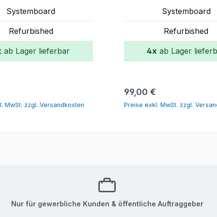
Systemboard
Systemboard
Refurbished
Refurbished
x
ab Lager lieferbar
4x
ab Lager liefer
In den Warenkorb
In den Warenk
r Preis:
Regulärer Preis:
€
99,00 €
l. MwSt. zzgl. Versandkosten
Preise exkl. MwSt. zzgl. Versa
Nur für gewerbliche Kunden & öffentliche Auftraggeber