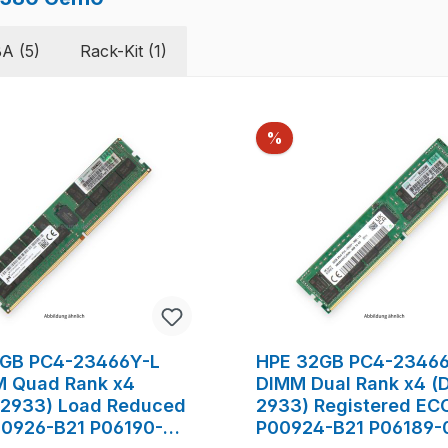
A (5)
Rack-Kit (1)
Rabatt
%
GB PC4-23466Y-L
HPE 32GB PC4-2346
 Quad Rank x4
DIMM Dual Rank x4 (
2933) Load Reduced
2933) Registered EC
0926-B21 P06190-
P00924-B21 P06189-