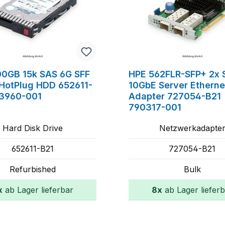
0GB 15k SAS 6G SFF
HPE 562FLR-SFP+ 2x 
HotPlug HDD 652611-
10GbE Server Etherne
53960-001
Adapter 727054-B21
790317-001
Hard Disk Drive
Netzwerkadapte
652611-B21
727054-B21
Refurbished
Bulk
x
ab Lager lieferbar
8x
ab Lager liefer