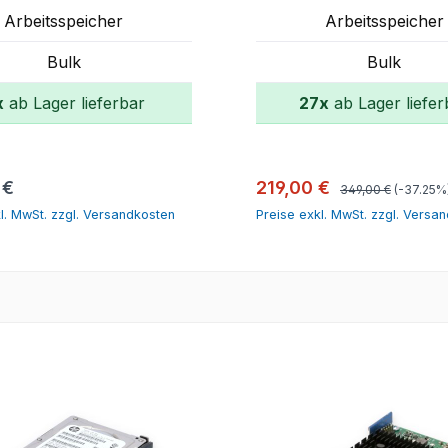
3054-091
P03052-091
Arbeitsspeicher
Arbeitsspeicher
Bulk
Bulk
x
ab Lager lieferbar
27x
ab Lager liefer
In den Warenkorb
In den Warenk
Regulärer Preis:
r Preis:
Verkaufspreis:
 €
219,00 €
349,00 €
(-37.25%
l. MwSt. zzgl. Versandkosten
Preise exkl. MwSt. zzgl. Versa
tt