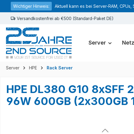
Wichtiger Hinweis:
Aktuell kann es bei Server-RAM, CPUs, 
springen
Zur Hauptnavigation springen
Versandkostenfrei ab €500 (Standard-Paket DE)
Server
Net
Server
HPE
Rack Server
HPE DL380 G10 8xSFF 2
96W 600GB (2x300GB 1