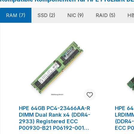
RAM (7)
SSD (2)
NIC (9)
RAID (5)
HB
Produktgalerie überspringen
HPE 64GB PC4-23466AA-R
HPE 64
DIMM Dual Rank x4 (DDR4-
LRDIMM
2933) Registered ECC
(DDR4-
P00930-B21 P06192-001
ECC P0