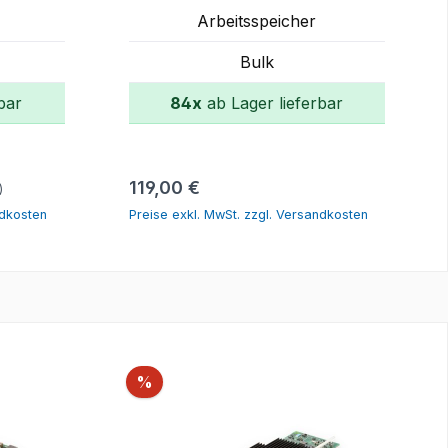
840758-091
Arbeitsspeicher
Bulk
bar
84x
ab Lager lieferbar
orb
In den Warenkorb
Regulärer Preis:
119,00 €
)
ndkosten
Preise exkl. MwSt. zzgl. Versandkosten
Rabatt
%