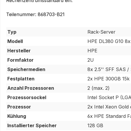
Rechenzentrumsstandard ein.
Teilenummer: 868703-B21
Typ
Rack-Server
Modell
HPE DL380 G10 8x
Hersteller
HPE
Formfaktor
2U
Speichermedien
8x 2.5'' SFF SAS 
Festplatten
2x HPE 300GB 15k
Anzahl Prozessoren
2 (max. 2)
Prozessorsockel
Intel Socket P (LG
Prozessor
2x Intel Xeon Gol
Kühlung
6x HPE Standard F
Installierter Speicher
128 GB