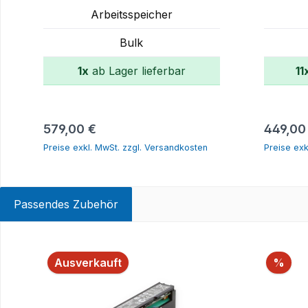
P03053-0A1
001 P0
Arbeitsspeicher
Bulk
1x
ab Lager lieferbar
11
In den Warenkorb
Regulärer Preis:
Reguläre
579,00 €
449,00
Preise exkl. MwSt. zzgl. Versandkosten
Preise exk
Passendes Zubehör
Produktgalerie überspringen
Raba
Ausverkauft
%