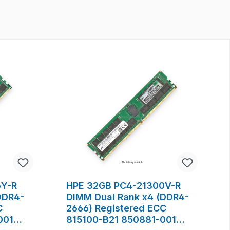
6Y-R
HPE 32GB PC4-21300V-R
DDR4-
DIMM Dual Rank x4 (DDR4-
C
2666) Registered ECC
001
815100-B21 850881-001