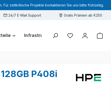
 zeitkritische Projekte kontaktieren Sie uns bitte frühzeitig.
24/7 E-Mail Support
Gratis Prämien ab €250
teile
Infrastruktur
Hardware-Deals
Sie haben 0 Produkte 
 128GB P408i
t