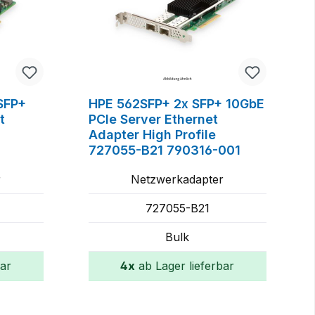
SFP+
HPE 562SFP+ 2x SFP+ 10GbE
t
PCIe Server Ethernet
Adapter High Profile
727055-B21 790316-001
r
Netzwerkadapter
727055-B21
Bulk
bar
4x
ab Lager lieferbar