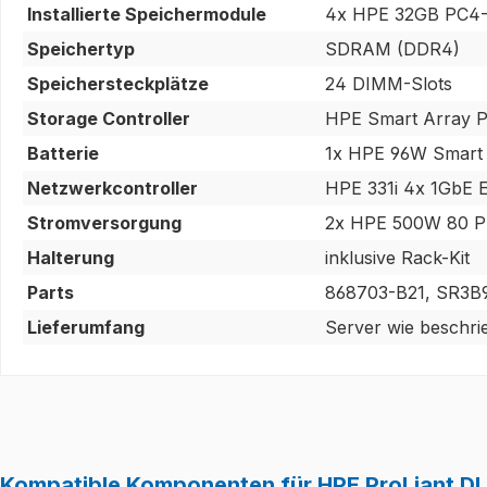
Installierte Speichermodule
4x HPE 32GB PC4-
Speichertyp
SDRAM (DDR4)
Speichersteckplätze
24 DIMM-Slots
Storage Controller
HPE Smart Array P
Batterie
1x HPE 96W Smart 
Netzwerkcontroller
HPE 331i 4x 1GbE 
Stromversorgung
2x HPE 500W 80 Pl
Halterung
inklusive Rack-Kit
Parts
868703-B21, SR3B
Lieferumfang
Server wie beschri
Kompatible Komponenten für HPE ProLiant D