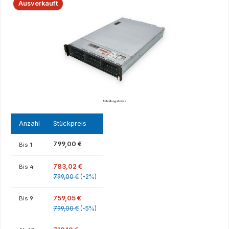
Ausverkauft
Anzahl
Stückpreis
799,00 €
Bis
1
783,02 €
Bis
4
799,00 €
(-2%)
759,05 €
Bis
9
799,00 €
(-5%)