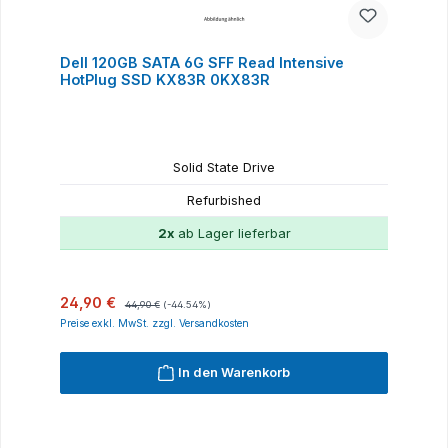
Dell 120GB SATA 6G SFF Read Intensive
HotPlug SSD KX83R 0KX83R
Solid State Drive
Refurbished
2x
ab Lager lieferbar
Verkaufspreis:
Regulärer Preis:
24,90 €
44,90 €
(-44.54%)
Preise exkl. MwSt. zzgl. Versandkosten
In den Warenkorb